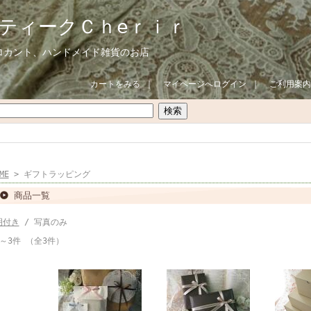
ティークＣｈeｒｉｒ
ロカント、ハンドメイド雑貨のお店
カートをみる
｜
マイページへログイン
｜
ご利用案内
ME
> ギフトラッピング
商品一覧
明付き
/ 写真のみ
～3件 （全3件）