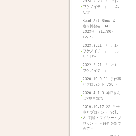
2024.3.20 『 ハレ
ワケノイチ 』 －み
たび－
Bead Art Show ＆
素材博覧会 -KOBE
2023秋-（11/30～
12/2）
2023.3.21 『 ハレ
ワケノイチ 』 －ふ
たたび－
2022.3.21 『 ハレ
ワケノイチ 』
2020.10.9-11 手仕事
とブロカント vol.４
2020.4.1-3 神戸さん
ぽ×神戸阪急
2019.10.17-22 手仕
事とブロカント vol.
３ 刺繍・ワイヤー・ブ
ロカント ～好きをあつ
めて～