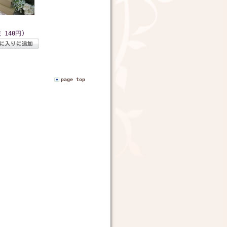
 140円)
page top