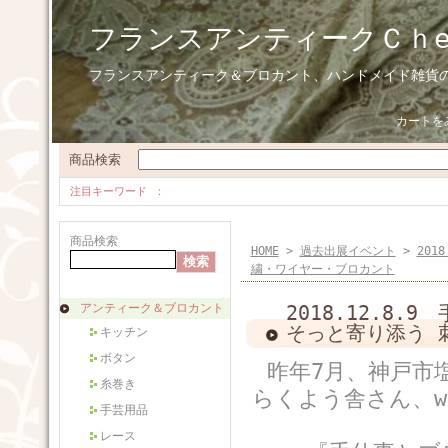
フランスアンティークＣｈ
フランスアンティーク＆ブロカント、ハンドメイド雑貨
カートを
商品検索
注目キーワード
商品検索
HOME
>
過去出展イベント
>
201
繍・ワイヤー・ブロカント
アンティーク＆ブロカント
2018.12.8.
そっと寄り添う 
キッチン
ボタン
昨年7月、神戸市
糸巻き
らくよう舎さん、wi
手芸用品
レース