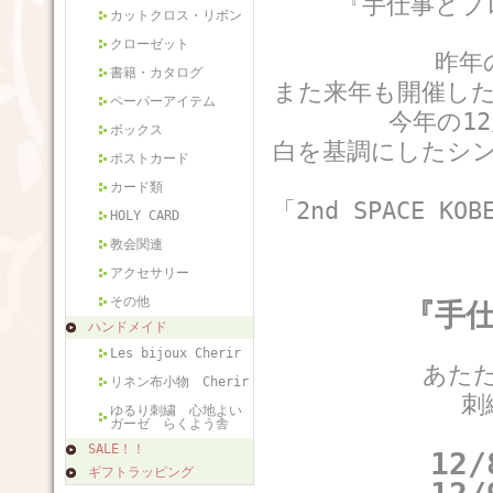
『手仕事とブ
カットクロス・リボン
クローゼット
昨年
書籍・カタログ
また来年も開催し
ペーパーアイテム
今年の1
ボックス
白を基調にしたシ
ポストカード
カード類
「2nd SPACE
HOLY CARD
教会関連
アクセサリー
その他
『手仕
ハンドメイド
Les bijoux Cherir
あた
リネン布小物 Cherir
刺
ゆるり刺繍 心地よい
ガーゼ らくよう舎
SALE！！
12/
ギフトラッピング