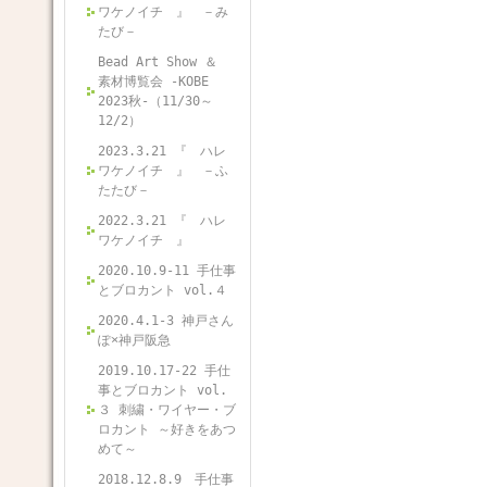
ワケノイチ 』 －み
たび－
Bead Art Show ＆
素材博覧会 -KOBE
2023秋-（11/30～
12/2）
2023.3.21 『 ハレ
ワケノイチ 』 －ふ
たたび－
2022.3.21 『 ハレ
ワケノイチ 』
2020.10.9-11 手仕事
とブロカント vol.４
2020.4.1-3 神戸さん
ぽ×神戸阪急
2019.10.17-22 手仕
事とブロカント vol.
３ 刺繍・ワイヤー・ブ
ロカント ～好きをあつ
めて～
2018.12.8.9 手仕事