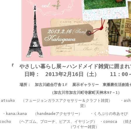
『 やさしい暮らし展～ハンドメイド雑貨に囲まれて
日時： 2013年2月16日（土） 11：00～
場所：
加古川総合庁舎１F 展示ギャラリー 東播磨生活創造
（加古川市加古川町寺家町天神木97－1）
・atsuko （フュージョンガラスアクセサリー＆クラフト雑貨）
・as
貨）
・kana∴kana （handmadeアクセサリー）
・くろぷりの布あそ
cocho （ヘアゴム、ブローチ、ピアス、イヤリング）
・conoca （
（ワイヤー雑貨）