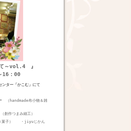
～vol.4 』
16：00
センター「かこむ」にて
h* （handmade布小物＆雑
び （創作つまみ細工）
焼き菓子）
・jiyuじかん