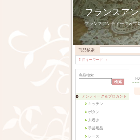
フランスアン
フランスアンティーク＆ブ
商品検索
注目キーワード
商品検索
HO
アンティーク＆ブロカント
キッチン
ボタン
糸巻き
手芸用品
レース