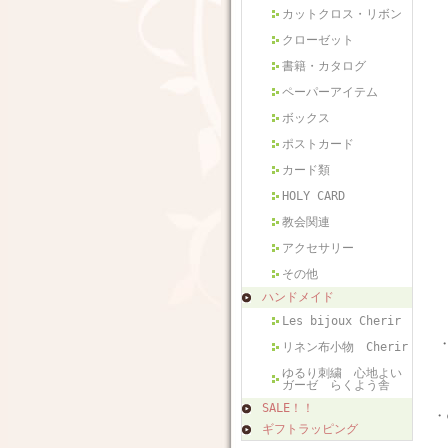
カットクロス・リボン
クローゼット
書籍・カタログ
ペーパーアイテム
ボックス
ポストカード
カード類
HOLY CARD
教会関連
アクセサリー
その他
ハンドメイド
Les bijoux Cherir
リネン布小物 Cherir
ゆるり刺繍 心地よい
ガーゼ らくよう舎
SALE！！
・
ギフトラッピング