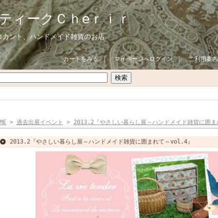
ティークＣｈeｒｉｒ
ロカント、ハンドメイド雑貨のお店
カートをみる
｜
マイページへログイン
｜
ご利用案内
ME
>
過去出展イベント
>
2013.2『やさしい暮らし展～ハンドメイド雑貨に囲ま
2013.2『やさしい暮らし展～ハンドメイド雑貨に囲まれて～vol.4』