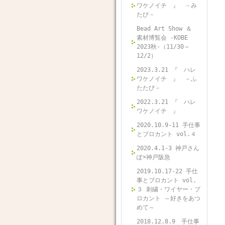
ワケノイチ 』 －み
たび－
Bead Art Show ＆
素材博覧会 -KOBE
2023秋-（11/30～
12/2）
2023.3.21 『 ハレ
ワケノイチ 』 －ふ
たたび－
2022.3.21 『 ハレ
ワケノイチ 』
2020.10.9-11 手仕事
とブロカント vol.４
2020.4.1-3 神戸さん
ぽ×神戸阪急
2019.10.17-22 手仕
事とブロカント vol.
３ 刺繍・ワイヤー・ブ
ロカント ～好きをあつ
めて～
2018.12.8.9 手仕事