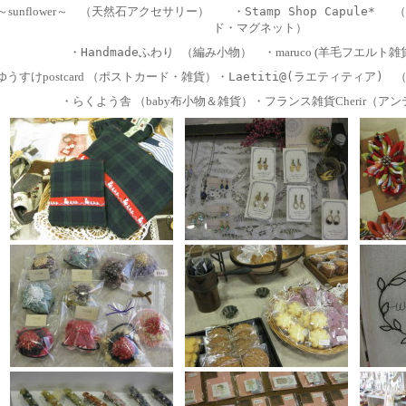
～sunflower～
（天然石アクセサリー）
・Stamp Shop Capule* （
ド・マグネット）
・Handmadeふわり （編み小物）
・maruco (羊毛フエル
ゆうすけpostcard （ポストカード・雑貨）
・
Laetiti@(
ラエティティア
) 
・らくよう舎 （baby布小物＆雑貨）
・フランス雑貨Cherir（ア