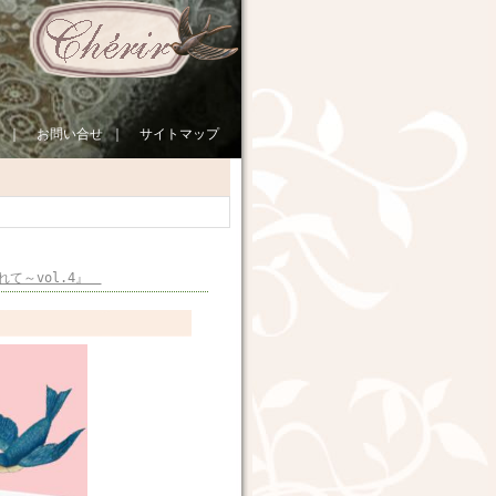
｜
お問い合せ
｜
サイトマップ
れて～vol.4』