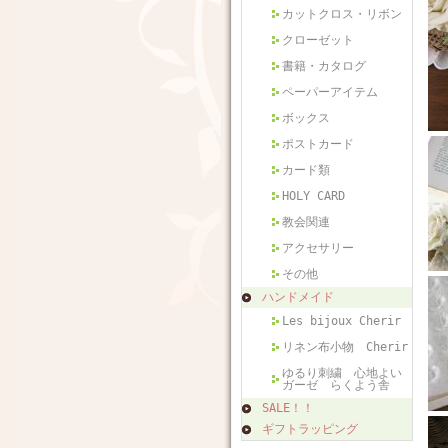
カットクロス・リボン
クローゼット
書籍・カタログ
ペーパーアイテム
ボックス
ポストカード
カード類
HOLY CARD
教会関連
アクセサリー
その他
ハンドメイド
Les bijoux Cherir
リネン布小物 Cherir
ゆるり刺繍 心地よい
ガーゼ らくよう舎
SALE！！
ギフトラッピング