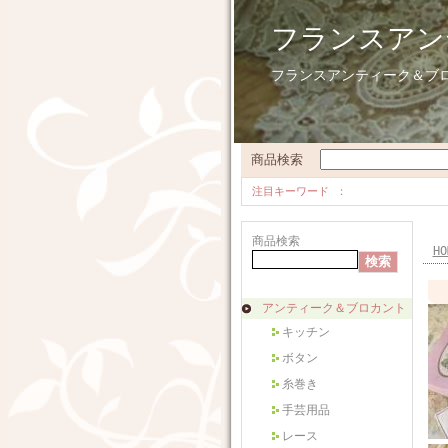
フランスアン
フランスアンティーク＆ブ
商品検索
注目キーワード
商品検索
HO
アンティーク＆ブロカント
キッチン
ボタン
糸巻き
手芸用品
レース