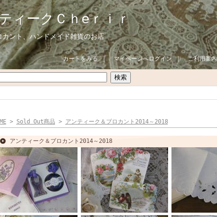
ティークＣｈeｒｉｒ
ロカント、ハンドメイド雑貨のお店
カートをみる
｜
マイページへログイン
｜
ご利用案内
ME
>
Sold Out商品
>
アンティーク＆ブロカント2014～2018
アンティーク＆ブロカント2014～2018