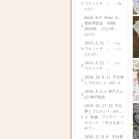
ワケノイチ 』 －み
たび－
Bead Art Show ＆
素材博覧会 -KOBE
2023秋-（11/30～
12/2）
2023.3.21 『 ハレ
ワケノイチ 』 －ふ
たたび－
2022.3.21 『 ハレ
ワケノイチ 』
2020.10.9-11 手仕事
とブロカント vol.４
2020.4.1-3 神戸さん
ぽ×神戸阪急
2019.10.17-22 手仕
事とブロカント vol.
３ 刺繍・ワイヤー・ブ
ロカント ～好きをあつ
めて～
2018.12.8.9 手仕事