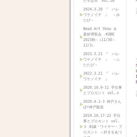
た手芸市 vol.20
2024.3.20 『 ハレ
ワケノイチ 』 －み
たび－
Bead Art Show ＆
素材博覧会 -KOBE
2023秋-（11/30～
12/2）
2023.3.21 『 ハレ
ワケノイチ 』 －ふ
たたび－
2022.3.21 『 ハレ
ワケノイチ 』
2020.10.9-11 手仕事
とブロカント vol.４
2020.4.1-3 神戸さん
ぽ×神戸阪急
2019.10.17-22 手仕
事とブロカント vol.
３ 刺繍・ワイヤー・ブ
ロカント ～好きをあつ