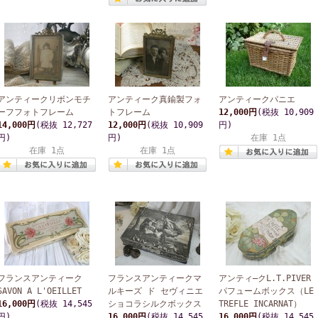
アンティークリボンモチ
アンティーク真鍮製フォ
アンティークパニエ
ーフフォトフレーム
トフレーム
12,000円
(税抜 10,909
14,000円
(税抜 12,727
12,000円
(税抜 10,909
円)
円)
円)
在庫 1点
在庫 1点
在庫 1点
フランスアンティーク
フランスアンティークマ
アンティ―クL.T.PIVER
SAVON A L'OEILLET
ルキーズ ド セヴィニエ
パフュームボックス（LE
16,000円
(税抜 14,545
ショコラシルクボックス
TREFLE INCARNAT）
円)
16,000円
(税抜 14,545
16,000円
(税抜 14,545