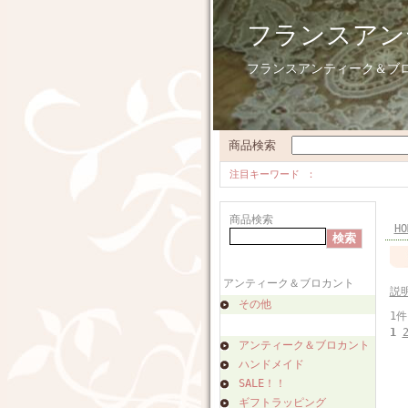
フランスアン
フランスアンティーク＆ブ
商品検索
注目キーワード
商品検索
HO
アンティーク＆ブロカント
説
その他
1件
1
アンティーク＆ブロカント
ハンドメイド
SALE！！
ギフトラッピング