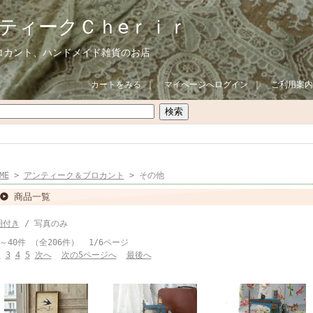
ティークＣｈeｒｉｒ
ロカント、ハンドメイド雑貨のお店
カートをみる
｜
マイページへログイン
｜
ご利用案内
ME
>
アンティーク＆ブロカント
> その他
商品一覧
明付き
/ 写真のみ
～40件 （全206件） 1/6ページ
2
3
4
5
次へ
次の5ページへ
最後へ