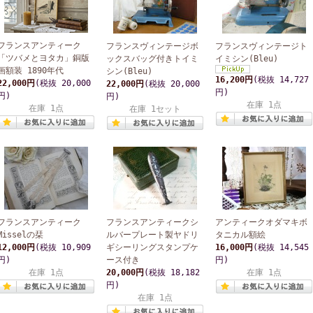
フランスアンティーク
フランスヴィンテージボ
フランスヴィンテージト
「ツバメとヨタカ」銅版
ックスバッグ付きトイミ
イミシン(Bleu)
画額装 1890年代
シン(Bleu)
16,200円
(税抜 14,727
22,000円
(税抜 20,000
22,000円
(税抜 20,000
円)
円)
円)
在庫 1点
在庫 1点
在庫 1セット
フランスアンティーク
フランスアンティークシ
アンティークオダマキボ
Misselの栞
ルバープレート製ヤドリ
タニカル額絵
12,000円
(税抜 10,909
ギシーリングスタンプケ
16,000円
(税抜 14,545
円)
ース付き
円)
在庫 1点
20,000円
(税抜 18,182
在庫 1点
円)
在庫 1点