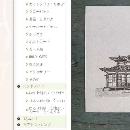
カットクロス・リボン
クローゼット
書籍・カタログ
ペーパーアイテム
ボックス
ポストカード
カード類
HOLY CARD
教会関連
アクセサリー
その他
ハンドメイド
Les bijoux Cherir
リネン布小物 Cherir
ゆるり刺繍 心地よい
ガーゼ らくよう舎
SALE！！
ギフトラッピング