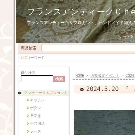
フランスアンティークＣｈ
フランスアンティーク＆ブロカント、ハンドメイド雑貨
カートを
商品検索
注目キーワード
商品検索
HOME
>
過去出展イベント
>
202
2024.3.20
アンティーク＆ブロカント
キッチン
ボタン
糸巻き
手芸用品
レース