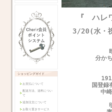
『 ハレ
3/20(水・
分か
ショッピングガイド
19
国登録
お支払について
中
配送方法、送料につい
て
追加注文について
お取り置きサービス