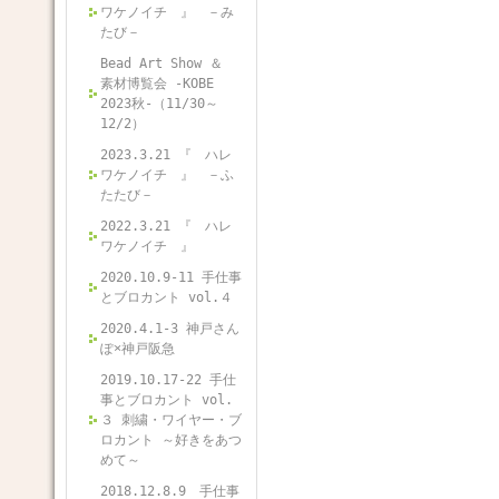
ワケノイチ 』 －み
たび－
Bead Art Show ＆
素材博覧会 -KOBE
2023秋-（11/30～
12/2）
2023.3.21 『 ハレ
ワケノイチ 』 －ふ
たたび－
2022.3.21 『 ハレ
ワケノイチ 』
2020.10.9-11 手仕事
とブロカント vol.４
2020.4.1-3 神戸さん
ぽ×神戸阪急
2019.10.17-22 手仕
事とブロカント vol.
３ 刺繍・ワイヤー・ブ
ロカント ～好きをあつ
めて～
2018.12.8.9 手仕事