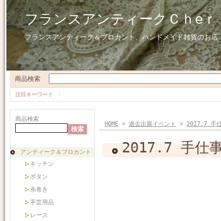
フランスアンティークＣｈeｒ
フランスアンティーク＆ブロカント、ハンドメイド雑貨のお店
商品検索
注目キーワード
商品検索
HOME
>
過去出展イベント
>
2017.7
2017.7 
アンティーク＆ブロカント
キッチン
ボタン
糸巻き
手芸用品
レース