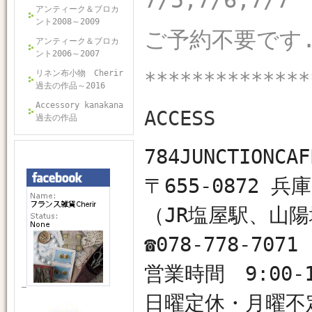
7/5,7/6,7/7
アンティーク＆ブロカ
ント2008～2009
ご予約不要です. 
アンティーク＆ブロカ
ント2006～2007
**************
リネン布小物 Cherir
過去の作品～2016
Accessory kanakana
ACCESS
過去の作品
784JUNCTIO
〒655-0872 
（JR塩屋駅、山陽
☎︎078-778-7071
営業時間 9:00-1
日曜定休・月曜不