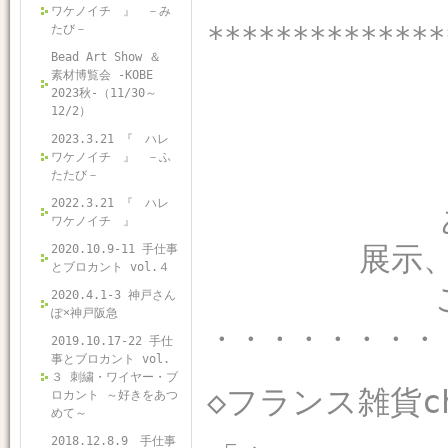
ワケノイチ 』 －み
**************
たび－
Bead Art Show ＆
素材博覧会 -KOBE
2023秋-（11/30～
12/2）
2023.3.21 『 ハレ
ワケノイチ 』 －ふ
たたび－
2022.3.21 『 ハレ
ワケノイチ 』
展示
2020.10.9-11 手仕事
とブロカント vol.４
2020.4.1-3 神戸さん
ぽ×神戸阪急
・・・・・・・・
2019.10.17-22 手仕
事とブロカント vol.
３ 刺繍・ワイヤー・ブ
◇フランス雑貨ch
ロカント ～好きをあつ
めて～
2018.12.8.9 手仕事