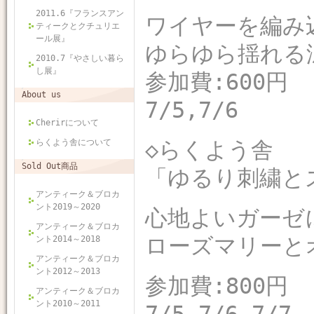
2011.6『フランスアン
ワイヤーを編み
ティークとクチュリエ
ール展』
ゆらゆら揺れる
2010.7『やさしい暮ら
し展』
参加費:600円
About us
7/5,7/6
Cherirについて
らくよう舎について
◇らくよう舎
Sold Out商品
「ゆるり刺繍と
アンティーク＆ブロカ
ント2019～2020
心地よいガーゼ
アンティーク＆ブロカ
ローズマリーと
ント2014～2018
アンティーク＆ブロカ
ント2012～2013
参加費:800円
アンティーク＆ブロカ
ント2010～2011