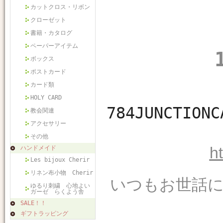
カットクロス・リボン
クローゼット
書籍・カタログ
ペーパーアイテム
ボックス
ポストカード
カード類
HOLY CARD
784JUNCT
教会関連
アクセサリー
その他
h
ハンドメイド
Les bijoux Cherir
リネン布小物 Cherir
いつもお世話
ゆるり刺繍 心地よい
ガーゼ らくよう舎
SALE！！
ギフトラッピング