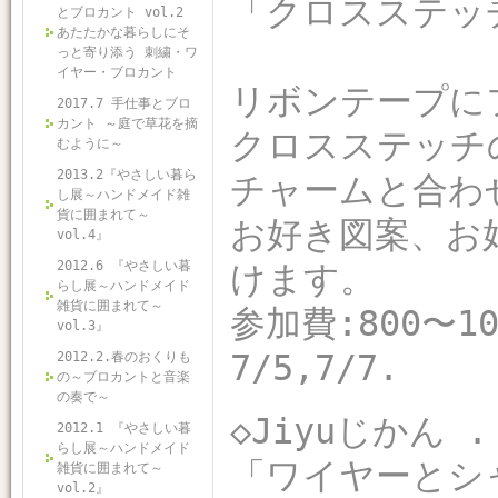
「クロスステッ
とブロカント vol.2
あたたかな暮らしにそ
っと寄り添う 刺繍・ワ
イヤー・ブロカント
リボンテープに
2017.7 手仕事とブロ
カント ～庭で草花を摘
クロスステッチ
むように～
2013.2『やさしい暮ら
チャームと合わ
し展～ハンドメイド雑
貨に囲まれて～
お好き図案、お
vol.4』
2012.6 『やさしい暮
けます。
らし展～ハンドメイド
雑貨に囲まれて～
参加費:800〜10
vol.3』
7/5,7/7.
2012.2.春のおくりも
の～ブロカントと音楽
の奏で～
◇Jiyuじかん .
2012.1 『やさしい暮
らし展～ハンドメイド
「ワイヤーとシ
雑貨に囲まれて～
vol.2』