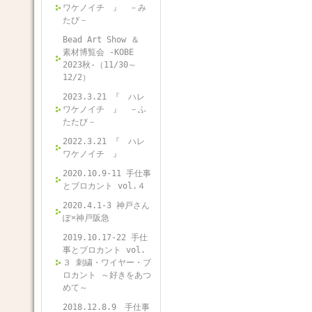
ワケノイチ 』 －み
たび－
Bead Art Show ＆
素材博覧会 -KOBE
2023秋-（11/30～
12/2）
2023.3.21 『 ハレ
ワケノイチ 』 －ふ
たたび－
2022.3.21 『 ハレ
ワケノイチ 』
2020.10.9-11 手仕事
とブロカント vol.４
2020.4.1-3 神戸さん
ぽ×神戸阪急
2019.10.17-22 手仕
事とブロカント vol.
３ 刺繍・ワイヤー・ブ
ロカント ～好きをあつ
めて～
2018.12.8.9 手仕事