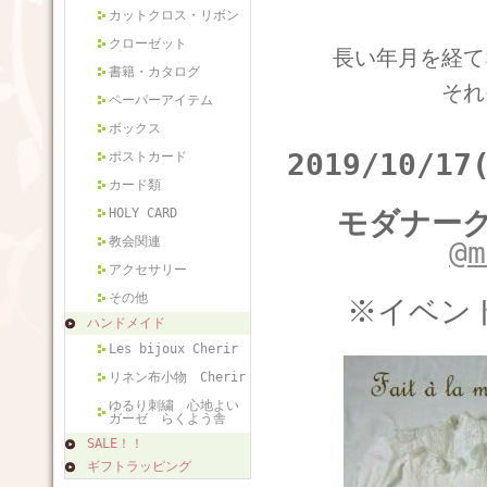
カットクロス・リボン
クローゼット
長い年月を経て
書籍・カタログ
それ
ペーパーアイテム
ボックス
2019/10/1
ポストカード
カード類
HOLY CARD
モダナー
教会関連
@m
アクセサリー
その他
※イベ
ハンドメイド
Les bijoux Cherir
リネン布小物 Cherir
ゆるり刺繍 心地よい
ガーゼ らくよう舎
SALE！！
ギフトラッピング