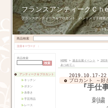
フランスアンティークＣｈ
フランスアンティーク＆ブロカント、ハンドメイド雑貨
カートを
商品検索
注目キーワード
商品検索
HOME
>
過去出展イベント
>
201
あつめて～
アンティーク＆ブロカント
2019.10.17
ブロカント ～好
キッチン
『
手仕事
ボタン
糸巻き
刺繍
手芸用品
レース