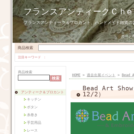
フランスアンティークＣｈe
フランスアンティーク＆ブロカント、ハンドメイド雑貨の
カート
商品検索
注目キーワード
商品検索
HOME
>
過去出展イベント
>
Bead 
Bead Art Sh
アンティーク＆ブロカント
12/2）
キッチン
ボタン
糸巻き
手芸用品
レース