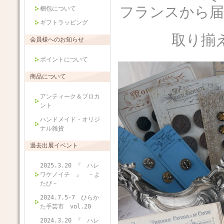
フランスから届
梱包について
ギフトラッピング
取り揃
会員様へのお知らせ
ポイントについて
商品について
アンティーク＆ブロカ
ント
ハンドメイド・オリジ
ナル雑貨
過去出展イベント
2025.3.20 『 ハレ
ワケノイチ 』 －よ
たび－
2024.7.5-7 ひらか
た手芸市 vol.20
2024.3.20 『 ハレ