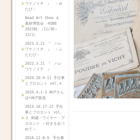
ワケノイチ 』 －み
たび－
Bead Art Show ＆
素材博覧会 -KOBE
2023秋-（11/30～
12/2）
2023.3.21 『 ハレ
ワケノイチ 』 －ふ
たたび－
2022.3.21 『 ハレ
ワケノイチ 』
2020.10.9-11 手仕事
とブロカント vol.４
2020.4.1-3 神戸さん
ぽ×神戸阪急
2019.10.17-22 手仕
事とブロカント vol.
３ 刺繍・ワイヤー・ブ
ロカント ～好きをあつ
めて～
2018.12.8.9 手仕事