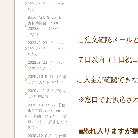
ワケノイチ 』 －み
たび－
Bead Art Show ＆
素材博覧会 -KOBE
2023秋-（11/30～
12/2）
ご注文確認メール
2023.3.21 『 ハレ
ワケノイチ 』 －ふ
たたび－
７日以内（土日祝
2022.3.21 『 ハレ
ワケノイチ 』
2020.10.9-11 手仕事
ご入金が確認でき
とブロカント vol.４
2020.4.1-3 神戸さん
ぽ×神戸阪急
※窓口でお振込さ
2019.10.17-22 手仕
事とブロカント vol.
３ 刺繍・ワイヤー・ブ
ロカント ～好きをあつ
めて～
■
恐れ入りますが
2018.12.8.9 手仕事