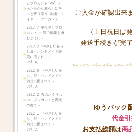
とブロカント vol.2
あたたかな暮らしにそ
ご入金が確認出来
っと寄り添う 刺繍・ワ
イヤー・ブロカント
2017.7 手仕事とブロ
（土日祝日は
カント ～庭で草花を摘
むように～
発送手続きが完
2013.2『やさしい暮ら
し展～ハンドメイド雑
貨に囲まれて～
vol.4』
2012.6 『やさしい暮
らし展～ハンドメイド
雑貨に囲まれて～
vol.3』
2012.2.春のおくりも
の～ブロカントと音楽
の奏で～
ゆうパック
2012.1 『やさしい暮
代金引
らし展～ハンドメイド
雑貨に囲まれて～
お支払総額は
商
vol.2』