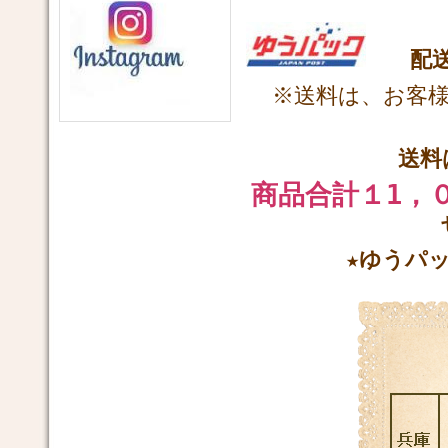
配
※
送料は、お客
送料
商品合計１1，
★ゆうパ