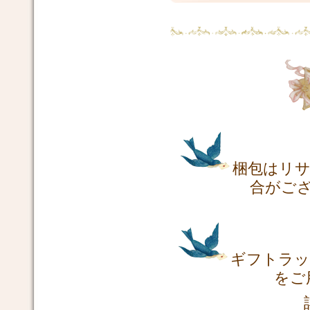
梱包はリ
合がご
ギフトラッ
をご
詳し