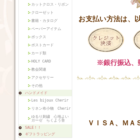
カットクロス・リボン
クローゼット
お支払い方法は、
書籍・カタログ
ペーパーアイテム
ボックス
ポストカード
カード類
※銀行振込、
HOLY CARD
教会関連
アクセサリー
その他
ハンドメイド
Les bijoux Cherir
リネン布小物 Cherir
ゆるり刺繍 心地よい
ガーゼ らくよう舎
ＶＩＳＡ、ＭＡ
SALE！！
ギフトラッピング