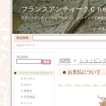
フランスアンティークＣｈ
フランスアンティーク＆ブロカント、ハンドメイド雑貨
カートを
商品検索
注目キーワード
商品検索
HOME
>
ショッピン
お支払について
アンティーク＆ブロカント
キッチン
ボタン
糸巻き
手芸用品
レース