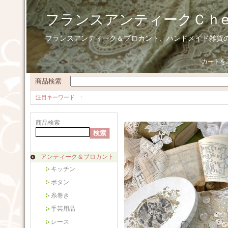
フランスアンティークＣｈ
フランスアンティーク＆ブロカント、ハンドメイド雑貨
カートを
商品検索
注目キーワード
商品検索
アンティーク＆ブロカント
キッチン
ボタン
糸巻き
手芸用品
レース