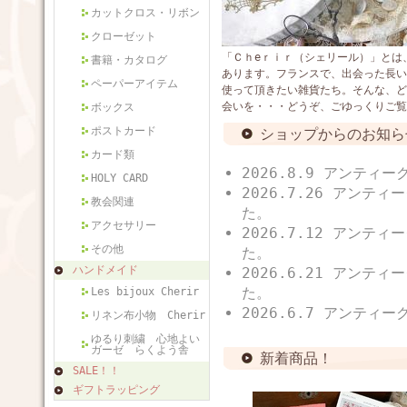
カットクロス・リボン
クローゼット
「Ｃｈeｒｉｒ（シェリール）」とは
書籍・カタログ
あります。フランスで、出会った長い
ペーパーアイテム
使って頂きたい雑貨たち。そんな、ど
会いを・・・どうぞ、ごゆっくりご覧
ボックス
ポストカード
ショップからのお知ら
カード類
2026.8.9 アンティ
HOLY CARD
2026.7.26 アンテ
教会関連
た。
アクセサリー
2026.7.12 アンテ
その他
た。
ハンドメイド
2026.6.21 アンテ
た。
Les bijoux Cherir
2026.6.7 アンティ
リネン布小物 Cherir
ゆるり刺繍 心地よい
ガーゼ らくよう舎
新着商品！
SALE！！
ギフトラッピング