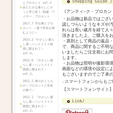
Shopping Guide ♪
とブロカント vol.2
あたたかな暮らしにそ
《アンティ―ク・ブロカン
っと寄り添う 刺繍・ワ
イヤー・ブロカント
・お品物は新品ではござ
2017.7 手仕事とブロ
認しづらいようなキズや
カント ～庭で草花を摘
れらは長い歳月を経て人
むように～
頂きました上、ご購入を
2013.2『やさしい暮ら
・原則として商品の返品
し展～ハンドメイド雑
で、商品に関するご不明
貨に囲まれて～
いましたらご注文前にお
vol.4』
します。
2012.6 『やさしい暮
・お品物は照明や撮影環境
らし展～ハンドメイド
画面などの環境や設定に
雑貨に囲まれて～
もございますのでご了承
vol.3』
☆スマートフォンからもご
2012.2.春のおくりも
の～ブロカントと音楽
【スマートフォンサイ
の奏で～
2012.1 『やさしい暮
Link♪
らし展～ハンドメイド
雑貨に囲まれて～
vol.2』