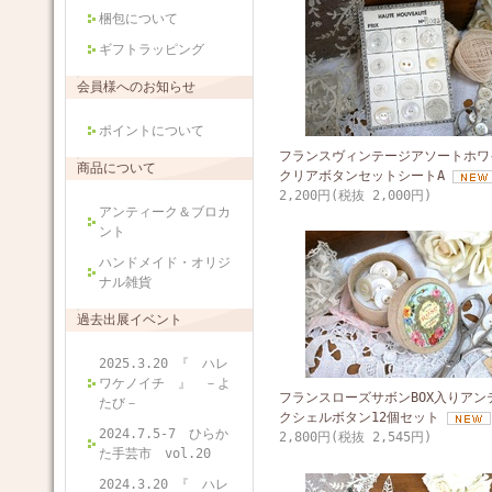
梱包について
ギフトラッピング
会員様へのお知らせ
ポイントについて
フランスヴィンテージアソートホワ
商品について
クリアボタンセットシートA
2,200円(税抜 2,000円)
アンティーク＆ブロカ
ント
ハンドメイド・オリジ
ナル雑貨
過去出展イベント
2025.3.20 『 ハレ
ワケノイチ 』 －よ
フランスローズサボンBOX入りアン
たび－
クシェルボタン12個セット
2024.7.5-7 ひらか
2,800円(税抜 2,545円)
た手芸市 vol.20
2024.3.20 『 ハレ