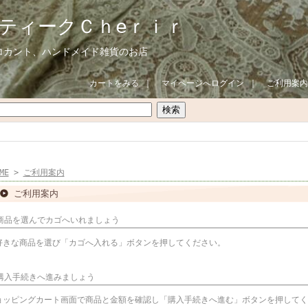
ティークＣｈeｒｉｒ
ロカント、ハンドメイド雑貨のお店
カートをみる
｜
マイページへログイン
｜
ご利用案内
ME
>
ご利用案内
ご利用案内
 商品を選んでカゴへいれましょう
好きな商品を選び「カゴへ入れる」ボタンを押してください。
 購入手続きへ進みましょう
ョッピングカート画面で商品と金額を確認し「購入手続きへ進む」ボタンを押してく