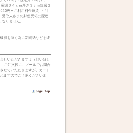
gまで270円（規定外390円）、
便は、長辺３４ｃｍ厚さ３ｃｍ短辺２
210円＝ご利用料金運賃 ・引
・受取人さまの郵便受箱に配達
となりません。
破損を防ぐ為に新聞紙などを緩
合せいただきますよう願い致し
） ご注文後に、メールでお問合
させていただきますが、カート
ねますのでご了承くださいま
page top