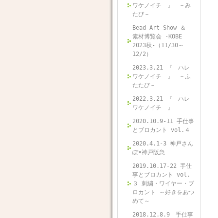
ワケノイチ 』 －み
たび－
Bead Art Show ＆
素材博覧会 -KOBE
2023秋-（11/30～
12/2）
2023.3.21 『 ハレ
ワケノイチ 』 －ふ
たたび－
2022.3.21 『 ハレ
ワケノイチ 』
2020.10.9-11 手仕事
とブロカント vol.４
2020.4.1-3 神戸さん
ぽ×神戸阪急
2019.10.17-22 手仕
事とブロカント vol.
３ 刺繍・ワイヤー・ブ
ロカント ～好きをあつ
めて～
2018.12.8.9 手仕事