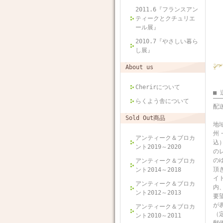
2011.6『フランスアン
ティークとクチュリエ
ール展』
2010.7『やさしい暮ら
し展』
About us
Cherirについて
■
らくよう舎について
配
※
Sold Out商品
地
州・
アンティーク＆ブロカ
込
ント2019～2020
の
の
アンティーク＆ブロカ
頂
ント2014～2018
イ
アンティーク＆ブロカ
内
ント2012～2013
要
が
アンティーク＆ブロカ
（
ント2010～2011