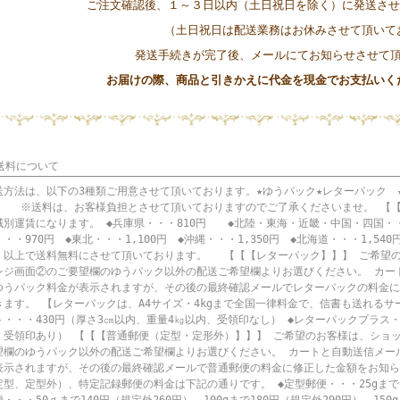
ご注文確認後、１～３日以内（土日祝日を除く）に発送
（土日祝日は配送業務はお休みさせて頂いてお
発送手続きが完了後、メールにてお知らせさせて
お届けの際、商品と引きかえに代金を
現金
でお支払いく
 送料について
送方法は、以下の3種類ご用意させて頂いております。★ゆうパック★レターパック 
送料は、お客様負担とさせて頂いておりますのでご了承くださいませ。 【【【
域別運賃になります。 ◆兵庫県・・・810円 ◆北陸・東海・近畿・中国・四国・・
・・970円 ◆東北・・・1,100円 ◆沖縄・・・1,350円 ◆北海道・・・1,5
）以上で送料無料にさせて頂いております。 【【【レターパック】】】 ご希望
レジ画面②のご要望欄のゆうパック以外の配送ご希望欄よりお選びください。 カー
ゆうパック料金が表示されますが、その後の最終確認メールでレターパックの料金に
きます。 【レターパックは、A4サイズ・4kgまで全国一律料金で、信書も送れるサ
ト・・・430円（厚さ3㎝以内、重量4㎏以内、受領印なし） ◆レターパックプラス・・
、受領印あり） 【【【普通郵便（定型・定形外）】】】 ご希望のお客様は、ショ
望欄のゆうパック以外の配送ご希望欄よりお選びください。 カートと自動送信メー
表示されますが、その後の最終確認メールで普通郵便の料金に修正した金額をお知ら
定型、定型外）、特定記録郵便の料金は下記の通りです。 ◆定型郵便・・・25gまで11