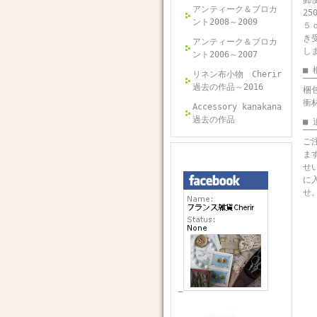
郵便
アンティーク＆ブロカ
2
ント2008～2009
５
き
アンティーク＆ブロカ
し
ント2006～2007
■
リネン布小物 Cherir
過去の作品～2016
梱
衝
Accessory kanakana
過去の作品
■
ご
ま
せ
に
せ