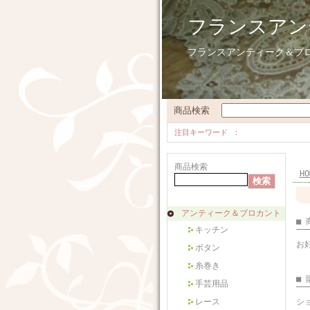
フランスアン
フランスアンティーク＆ブ
商品検索
注目キーワード
商品検索
HO
アンティーク＆ブロカント
■
キッチン
お
ボタン
糸巻き
■
手芸用品
レース
シ