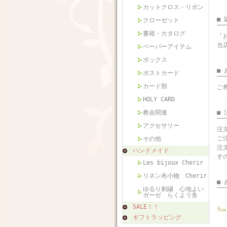
カットクロス・リボン
■
クローゼット
書籍・カタログ
「
当
ペーパーアイテム
ボックス
■
ポストカード
カード類
ご
HOLY CARD
教会関連
■
アクセサリー
注
ご
その他
注
ハンドメイド
す
Les bijoux Cherir
リネン布小物 Cherir
■
ゆるり刺繍 心地よい
ガーゼ らくよう舎
SALE！！
ギフトラッピング