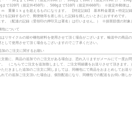
・・・50ｇまで140円（規定外260円）、100gまで180円（規定外290円）、150
50gまで320円（規定外450円）、500gまで510円（規定外660円） ※規定外郵
ｃｍ 重量１ｋｇを超えるものになります。 【特定記録】 基本料金運賃＋特定記録
受けを記録するので、郵便物等を差し出した記録を残したいときにおすすめです。 
ます。（配達の記録（受領印の押印又は署名）は行いません。） ※損害賠償の対象
 梱包について
包はリサイクルの箱や梱包材料を使用させて頂く場合がございます。輸送中の商品の
材として使用させて頂く場合もございますのでご了承ください。
 追加のご注文に関するお願い
注文後に、商品の追加でのご注文がある場合は、恐れ入りますがメールにて一度お問
す。 （こちらでご注文を追加致しまして、ご注文明細書をお送りさせて頂きます。
いただきました追加のご注文に関しましては、同梱包にて商品をおまとめしてお送り
入れての追加ご注文頂いた場合は、個別配送になり、同梱包での配送をお伺い致しか
。