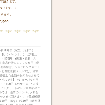
させて頂きます。
ります。）
頂きます。
ださい。
★普通郵便（定型・定形外）
ゆうパック】】】 送料は、
・870円 ◆関東・信越・九
40円 商品合計１１，０００円（税
のお客様は、ショッピングカート
トと自動送信メールでは、通常
修正した金額をお知らせさせて
ービスです】 ◆レターパックラ
・600円（A4サイズ、4㎏以
ッピングカートのレジ画面②のご
ルでは、通常のゆうパック料金
せさせて頂きます。 ★普通郵便
0円、50gまで110円 ◆定形外