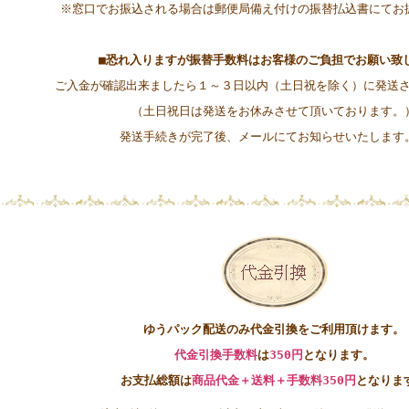
※窓口でお振込される場合は郵便局備え付けの振替払込書にてお
■
恐れ入りますが振替手数料はお客様のご負担でお願い致
ご入金が確認出来ましたら１～３
日以内（土日祝を除く）に発送
（土日祝日は発送をお休みさせて頂いております。
発送手続きが完了後、メールにてお知らせいたしま
ゆうパック配送のみ代金引換をご利用頂けます。
代金引換手数料
は
350円
となります。
お支払総額は
商品代金＋送料＋手数料350円
となりま