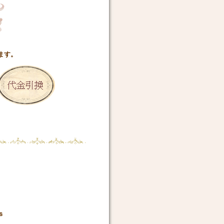
ます。
。
ｎｅｒｓ