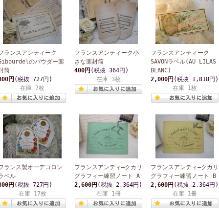
フランスアンティーク
フランスアンティーク小
フランスアンティーク
Gibourdelのパウダー薬
さな薬封筒
SAVONラベル(AU LILAS
封筒
400円
(税抜 364円)
BLANC)
800円
(税抜 727円)
在庫 3枚
2,000円
(税抜 1,818円)
在庫 7枚
在庫 1枚
フランス製オーデコロン
フランスアンティ―クカリ
フランスアンティ―クカリ
ラベル
グラフィー練習ノート A
グラフィー練習ノート B
800円
(税抜 727円)
2,600円
(税抜 2,364円)
2,600円
(税抜 2,364円)
在庫 17枚
在庫 1冊
在庫 1冊