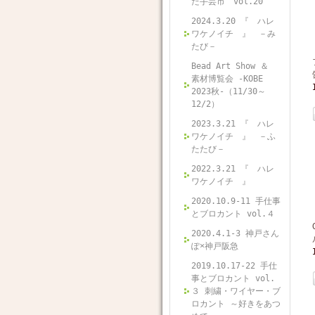
た手芸市 vol.20
2024.3.20 『 ハレ
ワケノイチ 』 －み
たび－
Bead Art Show ＆
素材博覧会 -KOBE
2023秋-（11/30～
12/2）
2023.3.21 『 ハレ
ワケノイチ 』 －ふ
たたび－
2022.3.21 『 ハレ
ワケノイチ 』
2020.10.9-11 手仕事
とブロカント vol.４
2020.4.1-3 神戸さん
ぽ×神戸阪急
2019.10.17-22 手仕
事とブロカント vol.
３ 刺繍・ワイヤー・ブ
ロカント ～好きをあつ