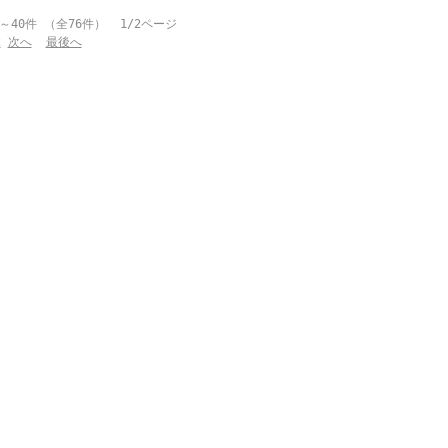
～40件 （全76件） 1/2ページ
2
次へ
最後へ