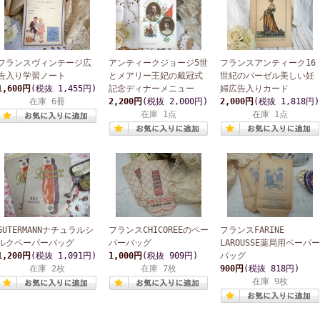
フランスヴィンテージ広
アンティークジョージ5世
フランスアンティーク16
告入り学習ノート
とメアリー王妃の戴冠式
世紀のバーゼル美しい妊
1,600円
(税抜 1,455円)
記念ディナーメニュー
婦広告入りカード
在庫 6冊
2,200円
(税抜 2,000円)
2,000円
(税抜 1,818円)
在庫 1点
在庫 1点
GUTERMANNナチュラルシ
フランスCHICOREEのペー
フランスFARINE
ルクペーパーバッグ
パーバッグ
LAROUSSE薬局用ペーパー
1,200円
(税抜 1,091円)
1,000円
(税抜 909円)
バッグ
在庫 2枚
在庫 7枚
900円
(税抜 818円)
在庫 9枚