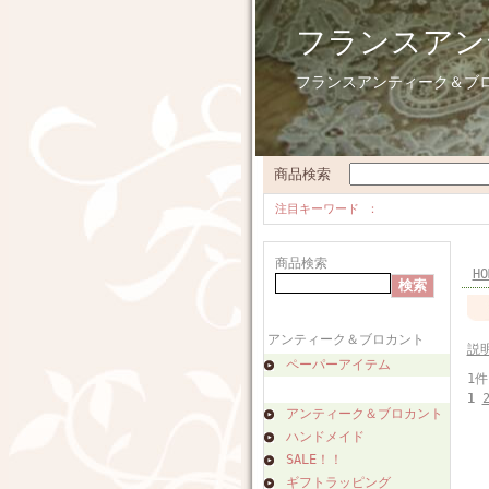
フランスアン
フランスアンティーク＆ブ
商品検索
注目キーワード
商品検索
HO
アンティーク＆ブロカント
説
ペーパーアイテム
1件
1
アンティーク＆ブロカント
ハンドメイド
SALE！！
ギフトラッピング