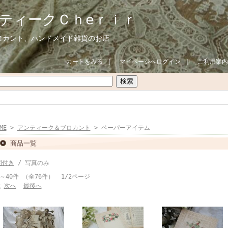
ティークＣｈeｒｉｒ
ロカント、ハンドメイド雑貨のお店
カートをみる
｜
マイページへログイン
｜
ご利用案内
ME
>
アンティーク＆ブロカント
> ペーパーアイテム
商品一覧
明付き
/ 写真のみ
～40件 （全76件） 1/2ページ
2
次へ
最後へ