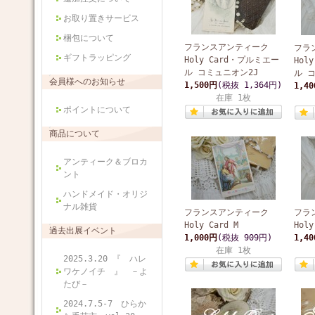
お取り置きサービス
梱包について
フランスアンティーク
フラ
ギフトラッピング
Holy Card・プルミエー
Hol
ル コミュニオン2J
ル 
会員様へのお知らせ
1,500円
(税抜 1,364円)
1,4
在庫 1枚
ポイントについて
商品について
アンティーク＆ブロカ
ント
ハンドメイド・オリジ
ナル雑貨
フランスアンティーク
フラ
Holy Card M
Holy
過去出展イベント
1,000円
(税抜 909円)
1,4
在庫 1枚
2025.3.20 『 ハレ
ワケノイチ 』 －よ
たび－
2024.7.5-7 ひらか