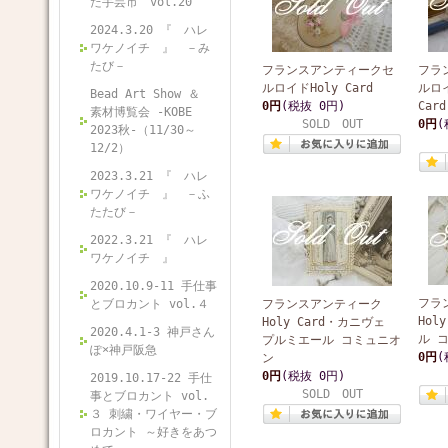
た手芸市 vol.20
2024.3.20 『 ハレ
ワケノイチ 』 －み
たび－
フランスアンティークセ
フラ
ルロイドHoly Card
ルロ
Bead Art Show ＆
0円
(税抜 0円)
Card
素材博覧会 -KOBE
SOLD OUT
0円
(
2023秋-（11/30～
12/2）
2023.3.21 『 ハレ
ワケノイチ 』 －ふ
たたび－
2022.3.21 『 ハレ
ワケノイチ 』
2020.10.9-11 手仕事
フラ
とブロカント vol.４
フランスアンティーク
Hol
Holy Card・カニヴェ
2020.4.1-3 神戸さん
ル 
プルミエール コミュニオ
ぽ×神戸阪急
0円
(
ン
0円
(税抜 0円)
2019.10.17-22 手仕
SOLD OUT
事とブロカント vol.
３ 刺繍・ワイヤー・ブ
ロカント ～好きをあつ