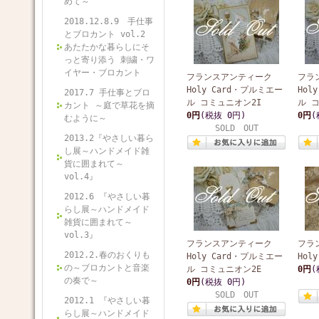
めて～
2018.12.8.9 手仕事
とブロカント vol.2
あたたかな暮らしにそ
っと寄り添う 刺繍・ワ
イヤー・ブロカント
フランスアンティーク
フラ
Holy Card・プルミエー
Hol
2017.7 手仕事とブロ
ル コミュニオン2I
ル 
カント ～庭で草花を摘
0円
(税抜 0円)
0円
(
むように～
SOLD OUT
2013.2『やさしい暮ら
し展～ハンドメイド雑
貨に囲まれて～
vol.4』
2012.6 『やさしい暮
らし展～ハンドメイド
雑貨に囲まれて～
vol.3』
フランスアンティーク
フラ
2012.2.春のおくりも
Holy Card・プルミエー
Hol
の～ブロカントと音楽
ル コミュニオン2E
0円
(
の奏で～
0円
(税抜 0円)
SOLD OUT
2012.1 『やさしい暮
らし展～ハンドメイド