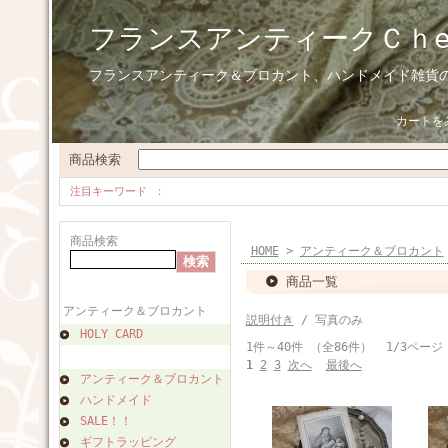
フランスアンティークＣｈ
フランスアンティーク＆ブロカント、ハンドメイド雑貨
カートを
商品検索
注目キーワード
商品検索
HOME
>
アンティーク＆ブロカント
商品一覧
アンティーク＆ブロカント
説明付き
/ 写真のみ
HOLY CARD
1件～40件 （全86件） 1/3ページ
1
2
3
次へ
最後へ
アンティーク＆ブロカント
ハンドメイド
SALE！！
ギフトラッピング