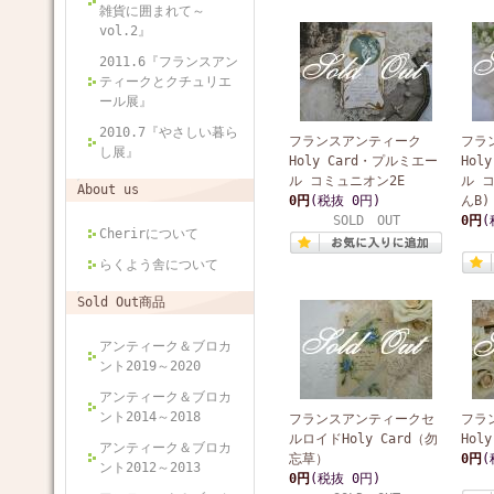
雑貨に囲まれて～
vol.2』
2011.6『フランスアン
ティークとクチュリエ
ール展』
2010.7『やさしい暮ら
フランスアンティーク
フラ
し展』
Holy Card・プルミエー
Hol
ル コミュニオン2E
ル 
About us
0円
(税抜 0円)
んB)
SOLD OUT
0円
(
Cherirについて
らくよう舎について
Sold Out商品
アンティーク＆ブロカ
ント2019～2020
アンティーク＆ブロカ
ント2014～2018
フランスアンティークセ
フラ
ルロイドHoly Card（勿
Holy
アンティーク＆ブロカ
忘草）
0円
(
ント2012～2013
0円
(税抜 0円)