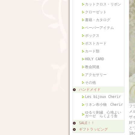
カットクロス・リボン
クローゼット
書籍・カタログ
ペーパーアイテム
ボックス
ポストカード
カード類
HOLY CARD
教会関連
アクセサリー
その他
ハンドメイド
Les bijoux Cherir
リネン布小物 Cherir
フ
メ
ゆるり刺繍 心地よい
ガーゼ らくよう舎
ザ
好
SALE！！
と
ギフトラッピング
18