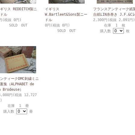
ギリス REDDITCH製ニ
イギリス
フランスアンティーク紙
ドル
W.Bartleet&Sons製ニー
台紙LIN糸巻き J.F.&Ci
円(税抜 0円)
ドル
2,300円(税抜 2,091円)
SOLD OUT
0円(税抜 0円)
在庫 1 枚
SOLD OUT
購入数
枚
ンティークDMC刺繍ミニ
案集（ALPHABET de
a Brodeuse）
4,000円(税抜 12,727
)
在庫 1 冊
購入数
冊