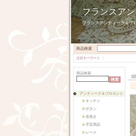
フランスアン
フランスアンティーク＆ブ
商品検索
注目キーワード
商品検索
HO
アンティーク＆ブロカント
キッチン
ボタン
糸巻き
手芸用品
レース