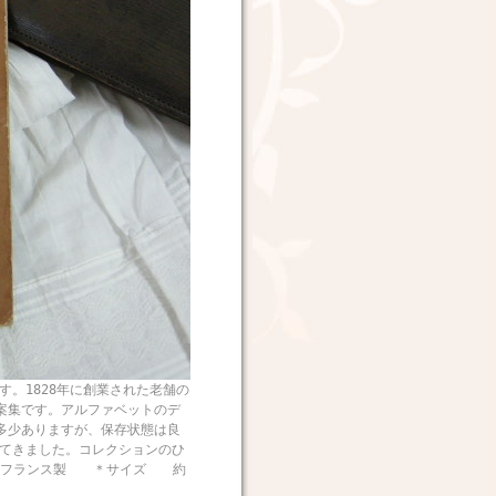
す。1828年に創業された老舗の
図案集です。アルファベットのデ
多少ありますが、保存状態は良
ってきました。コレクションのひ
 ＊フランス製 ＊サイズ 約