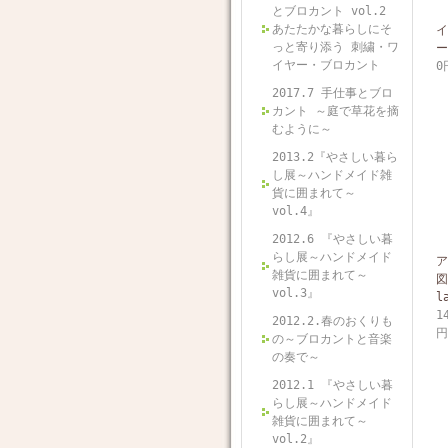
とブロカント vol.2
あたたかな暮らしにそ
イ
っと寄り添う 刺繍・ワ
ー
イヤー・ブロカント
0
2017.7 手仕事とブロ
カント ～庭で草花を摘
むように～
2013.2『やさしい暮ら
し展～ハンドメイド雑
貨に囲まれて～
vol.4』
2012.6 『やさしい暮
らし展～ハンドメイド
ア
雑貨に囲まれて～
図
vol.3』
l
1
2012.2.春のおくりも
円
の～ブロカントと音楽
の奏で～
2012.1 『やさしい暮
らし展～ハンドメイド
雑貨に囲まれて～
vol.2』