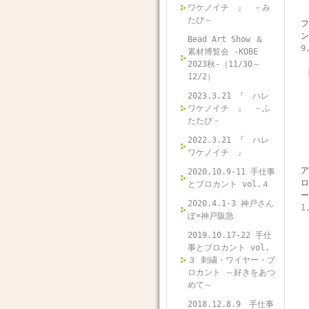
ワケノイチ 』 －み
たび－
フ
ン
Bead Art Show ＆
9
素材博覧会 -KOBE
2023秋-（11/30～
12/2）
2023.3.21 『 ハレ
ワケノイチ 』 －ふ
たたび－
2022.3.21 『 ハレ
ワケノイチ 』
ア
2020.10.9-11 手仕事
ロ
とブロカント vol.４
ー
2020.4.1-3 神戸さん
1
ぽ×神戸阪急
2019.10.17-22 手仕
事とブロカント vol.
３ 刺繍・ワイヤー・ブ
ロカント ～好きをあつ
めて～
2018.12.8.9 手仕事