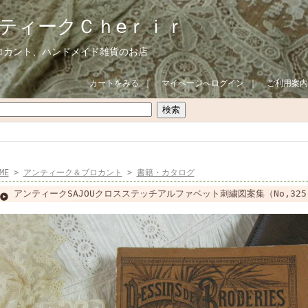
ティークＣｈeｒｉｒ
ロカント、ハンドメイド雑貨のお店
カートをみる
｜
マイページへログイン
｜
ご利用案内
ME
>
アンティーク＆ブロカント
>
書籍・カタログ
アンティークSAJOUクロスステッチアルファベット刺繍図案集（No,325