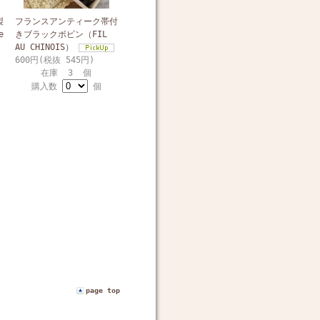
製
フランスアンティーク帯付
e
きブラックボビン（FIL
AU CHINOIS）
600円(税抜 545円)
在庫 3 個
購入数
個
page top