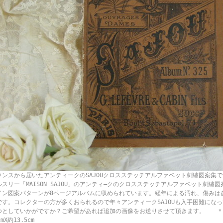
ランスから届いたアンティークのSAJOUクロスステッチアルファベット刺繍図案集で
ルスリー「MAISON SAJOU」のアンティ―クのクロスステッチアルファベット刺繍
イン図案パターンが8ページアルバムに収められています。経年による汚れ、傷みは
です。コレクターの方が多くおられるので年々アンティークSAJOUも入手困難にな
つとしていかがですか？ご希望があれば追加の画像をお送りさせて頂きます。
cmX約13.5cm