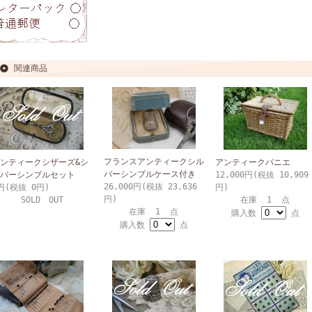
関連商品
フランスアンティークシル
ンティークシザーズ&シ
アンティークパニエ
バーシンブルケース付き
バーシンブルセット
12,000円(税抜 10,909
26,000円(税抜 23,636
円(税抜 0円)
円)
円)
SOLD OUT
在庫 1 点
在庫 1 点
購入数
点
購入数
点