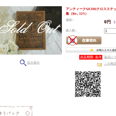
アンティークSAJOUクロスステ
集（No,325）
価格:
0円
(
購入数:
返品に
拡大表示
この商