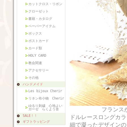
カットクロス・リボン
クローゼット
書籍・カタログ
ペーパーアイテム
ボックス
ポストカード
カード類
HOLY CARD
教会関連
アクセサリー
その他
ハンドメイド
Les bijoux Cherir
リネン布小物 Cherir
ゆるり刺繍 心地よい
フランスから届い
ガーゼ らくよう舎
SALE！！
ドルレースロングカラ
ギフトラッピング
細で凝ったデザインの