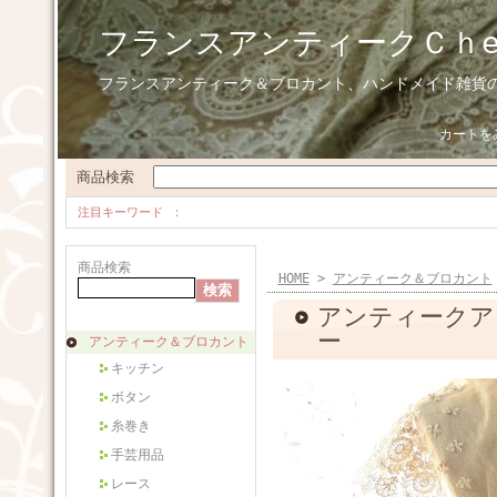
フランスアンティークＣｈ
フランスアンティーク＆ブロカント、ハンドメイド雑貨
カートを
商品検索
注目キーワード
商品検索
HOME
>
アンティーク＆ブロカント
アンティークア
ー
アンティーク＆ブロカント
キッチン
ボタン
糸巻き
手芸用品
レース