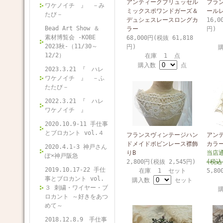
アンティークブリュッセル
フラ
ワケノイチ 』 －み
ミックスポワンドガーズ＆
ール
たび－
デュシェスレースロングカ
16,0
Bead Art Show ＆
ラー
円)
素材博覧会 -KOBE
68,000円(税抜 61,818
2023秋-（11/30～
円)
12/2）
在庫 1 点
購入数
点
2023.3.21 『 ハレ
ワケノイチ 』 －ふ
たたび－
2022.3.21 『 ハレ
ワケノイチ 』
2020.10.9-11 手仕事
とブロカント vol.４
フランスヴィンテージハン
アン
ドメイドボビンレース襟飾
カラ
2020.4.1-3 神戸さん
りB
当店
ぽ×神戸阪急
2,800円(税抜 2,545円)
(税込
2019.10.17-22 手仕
在庫 1 セット
5,80
事とブロカント vol.
購入数
セット
３ 刺繍・ワイヤー・ブ
ロカント ～好きをあつ
めて～
2018.12.8.9 手仕事