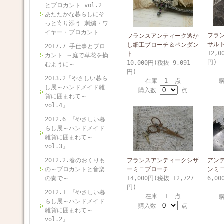
とブロカント vol.2
あたたかな暮らしにそ
っと寄り添う 刺繍・ワ
イヤー・ブロカント
フラ
フランスアンティーク透か
サル
し細工ブローチ＆ペンダン
2017.7 手仕事とブロ
12,0
ト
カント ～庭で草花を摘
円)
10,000円(税抜 9,091
むように～
円)
2013.2『やさしい暮ら
在庫 1 点
し展～ハンドメイド雑
購入数
点
貨に囲まれて～
vol.4』
2012.6 『やさしい暮
らし展～ハンドメイド
雑貨に囲まれて～
vol.3』
2012.2.春のおくりも
フランスアンティークシザ
アン
の～ブロカントと音楽
ーミニブローチ
ンミ
の奏で～
14,000円(税抜 12,727
6,00
円)
2012.1 『やさしい暮
在庫 1 点
らし展～ハンドメイド
購入数
点
雑貨に囲まれて～
vol.2』