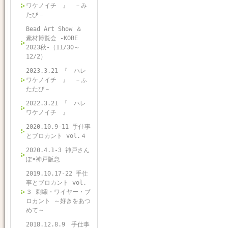
ワケノイチ 』 －み
たび－
Bead Art Show ＆
素材博覧会 -KOBE
2023秋-（11/30～
12/2）
2023.3.21 『 ハレ
ワケノイチ 』 －ふ
たたび－
2022.3.21 『 ハレ
ワケノイチ 』
2020.10.9-11 手仕事
とブロカント vol.４
2020.4.1-3 神戸さん
ぽ×神戸阪急
2019.10.17-22 手仕
事とブロカント vol.
３ 刺繍・ワイヤー・ブ
ロカント ～好きをあつ
めて～
2018.12.8.9 手仕事