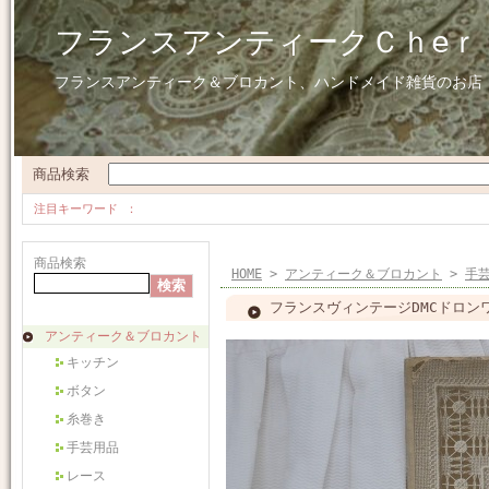
フランスアンティークＣｈeｒ
フランスアンティーク＆ブロカント、ハンドメイド雑貨のお店
商品検索
注目キーワード
商品検索
HOME
>
アンティーク＆ブロカント
>
手
フランスヴィンテージDMCドロン
アンティーク＆ブロカント
キッチン
ボタン
糸巻き
手芸用品
レース