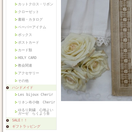
カットクロス・リボン
クローゼット
書籍・カタログ
ペーパーアイテム
ボックス
ポストカード
カード類
HOLY CARD
教会関連
アクセサリー
その他
ハンドメイド
Les bijoux Cherir
リネン布小物 Cherir
ゆるり刺繍 心地よい
ガーゼ らくよう舎
SALE！！
ギフトラッピング