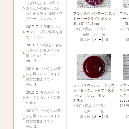
とブロカント vol.2
あたたかな暮らしにそ
っと寄り添う 刺繍・ワ
フランスヴィンテージボル
フラ
イヤー・ブロカント
ドーベークライトボタン
ドー
3L（直径3.1cm）
L（直
2017.7 手仕事とブロ
330円(税抜 300円)
220
カント ～庭で草花を摘
在庫 20 個
むように～
購入数
個
2013.2『やさしい暮ら
し展～ハンドメイド雑
貨に囲まれて～
vol.4』
2012.6 『やさしい暮
らし展～ハンドメイド
雑貨に囲まれて～
vol.3』
フラ
フランスヴィンテージラウ
ンド
ンドダークレッドプラスチ
2012.2.春のおくりも
ック
ックボタンLL（直径
の～ブロカントと音楽
2.3c
2.7cm）
の奏で～
120
220円(税抜 200円)
2012.1 『やさしい暮
在庫 1 個
らし展～ハンドメイド
購入数
個
雑貨に囲まれて～
vol.2』