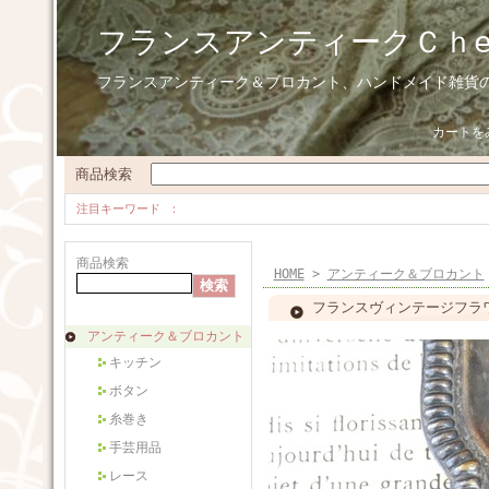
フランスアンティークＣｈ
フランスアンティーク＆ブロカント、ハンドメイド雑貨
カートを
商品検索
注目キーワード
商品検索
HOME
>
アンティーク＆ブロカント
フランスヴィンテージフラワ
アンティーク＆ブロカント
キッチン
ボタン
糸巻き
手芸用品
レース