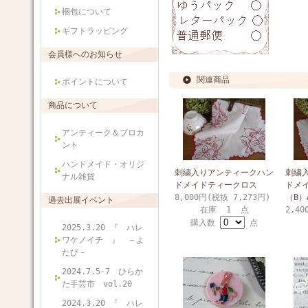
梱包について
ギフトラッピング
会員様へのお知らせ
関連商品
ポイントについて
商品について
アンティーク＆ブロカ
ント
ハンドメイド・オリジ
刺繍入りアンティークハン
刺繍
ナル雑貨
ドメイドティークロス
ドメ
8,000円(税抜 7,273円)
（B）A
過去出展イベント
在庫 1 点
2,40
購入数
点
2025.3.20 『 ハレ
ワケノイチ 』 －よ
たび－
2024.7.5-7 ひらか
た手芸市 vol.20
2024.3.20 『 ハレ