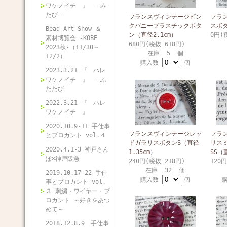
ワケノイチ 』 －み
たび－
フランスヴィンテージピン
フラ
クバニープラスチックボタ
スボタ
Bead Art Show ＆
ン（直径2.1cm）
0円(
素材博覧会 -KOBE
680円(税抜 618円)
2023秋-（11/30～
在庫 5 個
12/2）
購入数
個
2023.3.21 『 ハレ
ワケノイチ 』 －ふ
たたび－
2022.3.21 『 ハレ
ワケノイチ 』
2020.10.9-11 手仕事
フランスヴィンテージレッ
フラ
とブロカント vol.４
ドガラリスボタンS（直径
リス
2020.4.1-3 神戸さん
1.35cm）
SS（
ぽ×神戸阪急
240円(税抜 218円)
120
在庫 32 個
2019.10.17-22 手仕
購入数
個
事とブロカント vol.
３ 刺繍・ワイヤー・ブ
ロカント ～好きをあつ
めて～
2018.12.8.9 手仕事