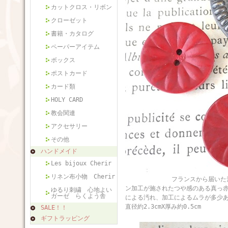
カットクロス・リボン
クローゼット
書籍・カタログ
ペーパーアイテム
ボックス
ポストカード
カード類
HOLY CARD
教会関連
アクセサリー
その他
ハンドメイド
Les bijoux Cherir
リネン布小物 Cherir
フランスから届いた素敵なヴィ
ン加工が施されたつや感のある真っ
ゆるり刺繍 心地よい
ガーゼ らくよう舎
による汚れ、加工によるムラが多
直径約2.3cmX厚み約0.5cm
SALE！！
ギフトラッピング