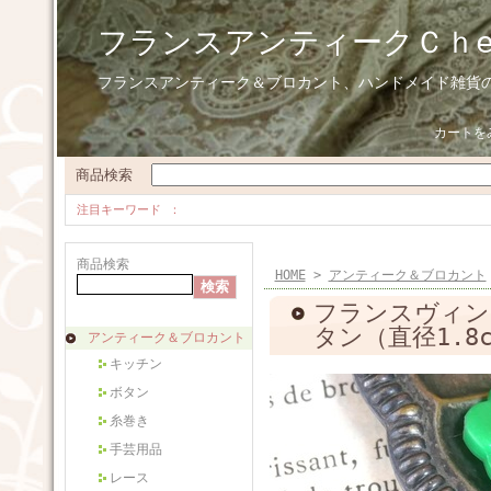
フランスアンティークＣｈ
フランスアンティーク＆ブロカント、ハンドメイド雑貨
カートを
商品検索
注目キーワード
商品検索
HOME
>
アンティーク＆ブロカント
フランスヴィン
タン（直径1.8
アンティーク＆ブロカント
キッチン
ボタン
糸巻き
手芸用品
レース