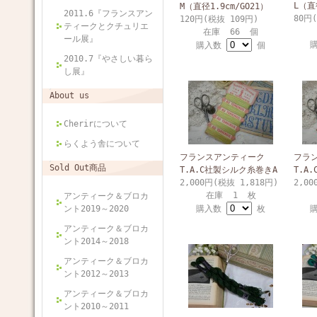
L（直
M（直径1.9cm/GO21）
2011.6『フランスアン
80円
120円(税抜 109円)
ティークとクチュリエ
在庫 66 個
ール展』
購入数
個
2010.7『やさしい暮ら
し展』
About us
Cherirについて
らくよう舎について
フランスアンティーク
フラ
Sold Out商品
T.A.C社製シルク糸巻きA
T.A
2,000円(税抜 1,818円)
2,00
在庫 1 枚
アンティーク＆ブロカ
ント2019～2020
購入数
枚
アンティーク＆ブロカ
ント2014～2018
アンティーク＆ブロカ
ント2012～2013
アンティーク＆ブロカ
ント2010～2011