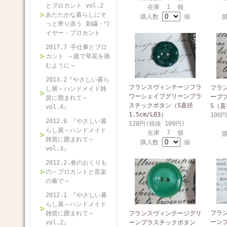
とブロカント vol.2
在庫 1 個
あたたかな暮らしにそ
購入数
個
っと寄り添う 刺繍・ワ
イヤー・ブロカント
2017.7 手仕事とブロ
カント ～庭で草花を摘
むように～
2013.2『やさしい暮ら
フランスヴィンテージフラ
フラ
し展～ハンドメイド雑
ワーシェイプグリーンプラ
ーブ
貨に囲まれて～
スチックボタン（S直径
S（直
vol.4』
1.5cm/L03）
100
2012.6 『やさしい暮
120円(税抜 109円)
らし展～ハンドメイド
在庫 7 個
雑貨に囲まれて～
購入数
個
vol.3』
2012.2.春のおくりも
の～ブロカントと音楽
の奏で～
2012.1 『やさしい暮
らし展～ハンドメイド
フラ
雑貨に囲まれて～
フランスヴィンテージグリ
ーン
vol.2』
ーンプラスチックボタン