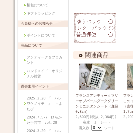
梱包について
ギフトラッピング
会員様へのお知らせ
ポイントについて
商品について
関連商品
アンティーク＆ブロカ
ント
ハンドメイド・オリジ
ナル雑貨
過去出展イベント
フランスアンティークマザ
フラ
2025.3.20 『 ハレ
ーオブパールダークグリー
この
ワケノイチ 』 －よ
ンミニボタンシート（直径
（直径
たび－
0.8cm）
1.7c
2,600円(税抜 2,364円)
2,20
2024.7.5-7 ひらか
在庫 1 シート
た手芸市 vol.20
購入数
シート
2024.3.20 『 ハレ