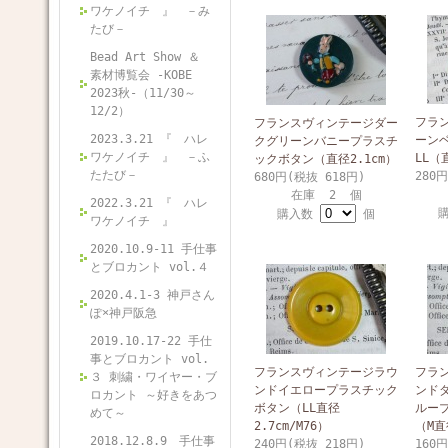
ワケノイチ 』 －み
たび－
Bead Art Show ＆
素材博覧会 -KOBE
2023秋-（11/30～
12/2）
フラ
フランスヴィンテージダー
2023.3.21 『 ハレ
ーン
クグリーンバニープラスチ
ワケノイチ 』 －ふ
LL（
ックボタン（直径2.1cm）
たたび－
280
680円(税抜 618円)
在庫 2 個
2022.3.21 『 ハレ
購入数
個
ワケノイチ 』
2020.10.9-11 手仕事
とブロカント vol.４
2020.4.1-3 神戸さん
ぽ×神戸阪急
2019.10.17-22 手仕
事とブロカント vol.
フランスヴィンテージラウ
フラ
３ 刺繍・ワイヤー・ブ
ンドイエロープラスチック
ンド
ロカント ～好きをあつ
ボタン（LL直径
ルー
めて～
2.7cm/M76）
（M直径
2018.12.8.9 手仕事
240円(税抜 218円)
160