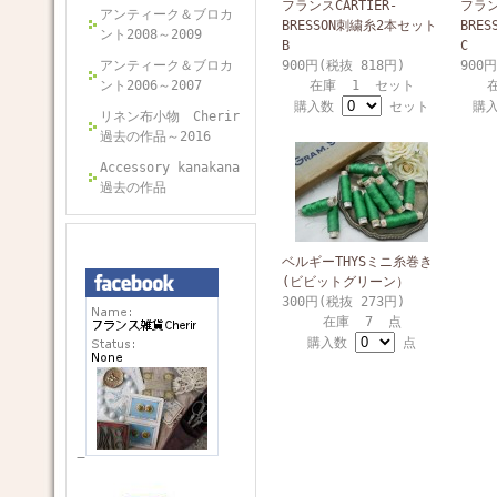
フランスCARTIER-
フラン
アンティーク＆ブロカ
BRESSON刺繍糸2本セット
BRE
ント2008～2009
B
C
アンティーク＆ブロカ
900円(税抜 818円)
900
ント2006～2007
在庫 1 セット
購入数
セット
購
リネン布小物 Cherir
過去の作品～2016
Accessory kanakana
過去の作品
ベルギーTHYSミニ糸巻き
(ビビットグリーン）
300円(税抜 273円)
在庫 7 点
購入数
点