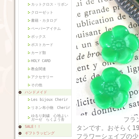
カットクロス・リボン
クローゼット
書籍・カタログ
ペーパーアイテム
ボックス
ポストカード
カード類
HOLY CARD
教会関連
アクセサリー
その他
ハンドメイド
Les bijoux Cherir
リネン布小物 Cherir
ゆるり刺繍 心地よい
フランスから届
ガーゼ らくよう舎
タンです。おそらく1
SALE！！
ギフトラッピング
フラワーシェイプの少