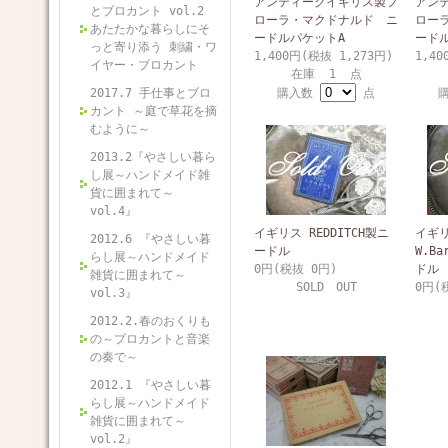
アンティークイギリス製フ
アン
とブロカント vol.2
ローラ・マクドナルド ニ
ロー
あたたかな暮らしにそ
ードルパケットA
ード
っと寄り添う 刺繍・ワ
1,400円(税抜 1,273円)
1,40
イヤー・ブロカント
在庫 1 点
2017.7 手仕事とブロ
購入数
点
カント ～庭で草花を摘
むように～
2013.2『やさしい暮ら
し展～ハンドメイド雑
貨に囲まれて～
vol.4』
イギリス REDDITCH製ニ
イギ
2012.6 『やさしい暮
ードル
W.Ba
らし展～ハンドメイド
0円(税抜 0円)
ドル
雑貨に囲まれて～
SOLD OUT
0円(
vol.3』
2012.2.春のおくりも
の～ブロカントと音楽
の奏で～
2012.1 『やさしい暮
らし展～ハンドメイド
雑貨に囲まれて～
vol.2』