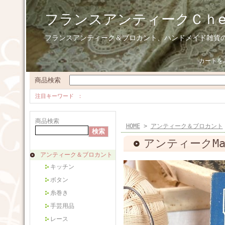
フランスアンティークＣｈ
フランスアンティーク＆ブロカント、ハンドメイド雑貨
カートを
商品検索
注目キーワード
商品検索
HOME
>
アンティーク＆ブロカント
アンティークMai
アンティーク＆ブロカント
キッチン
ボタン
糸巻き
手芸用品
レース