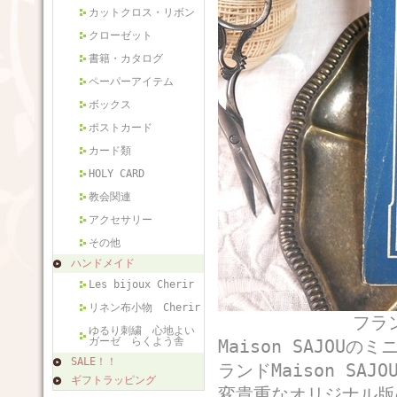
カットクロス・リボン
クローゼット
書籍・カタログ
ペーパーアイテム
ボックス
ポストカード
カード類
HOLY CARD
教会関連
アクセサリー
その他
ハンドメイド
Les bijoux Cherir
リネン布小物 Cherir
フランスから届
ゆるり刺繍 心地よい
ガーゼ らくよう舎
Maison SAJOU
SALE！！
ランドMaison SA
ギフトラッピング
変貴重なオリジナル版