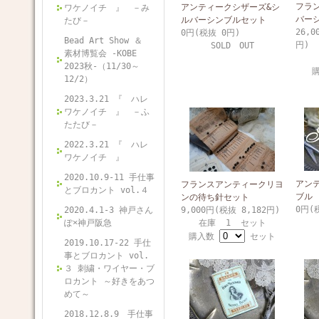
フラ
アンティークシザーズ&シ
ワケノイチ 』 －み
バー
ルバーシンブルセット
たび－
26,0
0円(税抜 0円)
Bead Art Show ＆
円)
SOLD OUT
素材博覧会 -KOBE
2023秋-（11/30～
12/2）
2023.3.21 『 ハレ
ワケノイチ 』 －ふ
たたび－
2022.3.21 『 ハレ
ワケノイチ 』
2020.10.9-11 手仕事
アン
フランスアンティークリヨ
とブロカント vol.４
ブル
ンの待ち針セット
0円(
2020.4.1-3 神戸さん
9,000円(税抜 8,182円)
ぽ×神戸阪急
在庫 1 セット
購入数
セット
2019.10.17-22 手仕
事とブロカント vol.
３ 刺繍・ワイヤー・ブ
ロカント ～好きをあつ
めて～
2018.12.8.9 手仕事