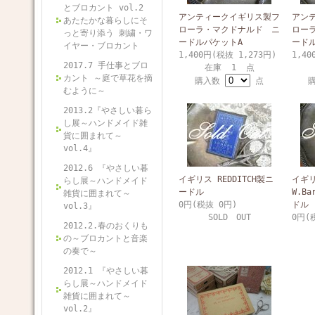
とブロカント vol.2
アンティークイギリス製フ
アン
あたたかな暮らしにそ
ローラ・マクドナルド ニ
ロー
っと寄り添う 刺繍・ワ
ードルパケットA
ード
イヤー・ブロカント
1,400円(税抜 1,273円)
1,40
2017.7 手仕事とブロ
在庫 1 点
カント ～庭で草花を摘
購入数
点
むように～
2013.2『やさしい暮ら
し展～ハンドメイド雑
貨に囲まれて～
vol.4』
2012.6 『やさしい暮
イギリス REDDITCH製ニ
イギ
らし展～ハンドメイド
ードル
W.Ba
雑貨に囲まれて～
0円(税抜 0円)
ドル
vol.3』
SOLD OUT
0円(
2012.2.春のおくりも
の～ブロカントと音楽
の奏で～
2012.1 『やさしい暮
らし展～ハンドメイド
雑貨に囲まれて～
vol.2』