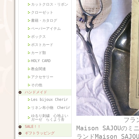
カットクロス・リボン
クローゼット
書籍・カタログ
ペーパーアイテム
ボックス
ポストカード
カード類
HOLY CARD
教会関連
アクセサリー
その他
ハンドメイド
Les bijoux Cherir
リネン布小物 Cherir
ゆるり刺繍 心地よい
フランスから届
ガーゼ らくよう舎
SALE！！
Maison SAJOU
ギフトラッピング
ランドMaison SA