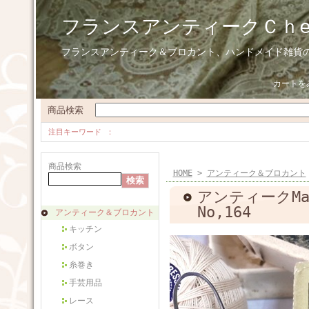
フランスアンティークＣｈ
フランスアンティーク＆ブロカント、ハンドメイド雑貨
カートを
商品検索
注目キーワード
商品検索
HOME
>
アンティーク＆ブロカント
アンティークMa
No,164
アンティーク＆ブロカント
キッチン
ボタン
糸巻き
手芸用品
レース