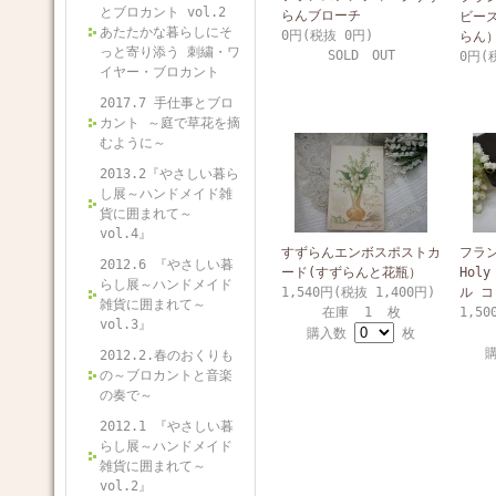
とブロカント vol.2
らんブローチ
ビー
あたたかな暮らしにそ
0円(税抜 0円)
らん
っと寄り添う 刺繍・ワ
SOLD OUT
0円(
イヤー・ブロカント
2017.7 手仕事とブロ
カント ～庭で草花を摘
むように～
2013.2『やさしい暮ら
し展～ハンドメイド雑
貨に囲まれて～
vol.4』
すずらんエンボスポストカ
フラ
2012.6 『やさしい暮
ード(すずらんと花瓶）
Hol
らし展～ハンドメイド
1,540円(税抜 1,400円)
ル コ
雑貨に囲まれて～
在庫 1 枚
1,50
vol.3』
購入数
枚
2012.2.春のおくりも
の～ブロカントと音楽
の奏で～
2012.1 『やさしい暮
らし展～ハンドメイド
雑貨に囲まれて～
vol.2』