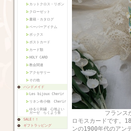
カットクロス・リボン
クローゼット
書籍・カタログ
ペーパーアイテム
ボックス
ポストカード
カード類
HOLY CARD
教会関連
アクセサリー
その他
ハンドメイド
Les bijoux Cherir
リネン布小物 Cherir
ゆるり刺繍 心地よい
フランスから届いたC
ガーゼ らくよう舎
SALE！！
ロモスカードです。1
ギフトラッピング
ンの1900年代のア