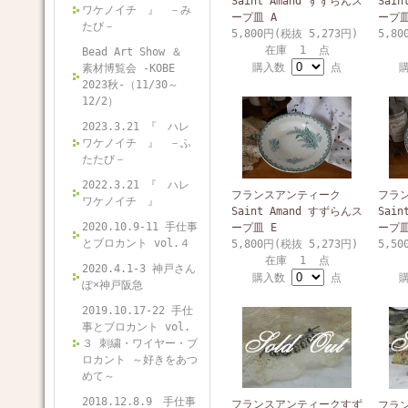
Saint Amand すずらんス
Sai
ワケノイチ 』 －み
ープ皿 A
ープ皿
たび－
5,800円(税抜 5,273円)
5,80
在庫 1 点
Bead Art Show ＆
購入数
点
素材博覧会 -KOBE
2023秋-（11/30～
12/2）
2023.3.21 『 ハレ
ワケノイチ 』 －ふ
たたび－
2022.3.21 『 ハレ
フランスアンティーク
フラ
ワケノイチ 』
Saint Amand すずらんス
Sai
2020.10.9-11 手仕事
ープ皿 E
ープ皿
とブロカント vol.４
5,800円(税抜 5,273円)
5,50
在庫 1 点
2020.4.1-3 神戸さん
購入数
点
ぽ×神戸阪急
2019.10.17-22 手仕
事とブロカント vol.
３ 刺繍・ワイヤー・ブ
ロカント ～好きをあつ
めて～
2018.12.8.9 手仕事
フランスアンティークすず
フラ