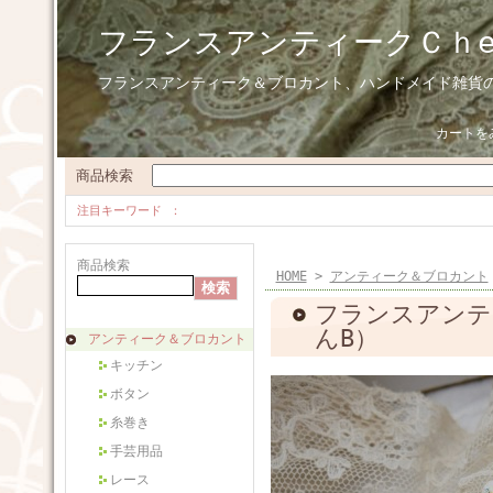
フランスアンティークＣｈ
フランスアンティーク＆ブロカント、ハンドメイド雑貨
カートを
商品検索
注目キーワード
商品検索
HOME
>
アンティーク＆ブロカント
フランスアンティ
んB）
アンティーク＆ブロカント
キッチン
ボタン
糸巻き
手芸用品
レース