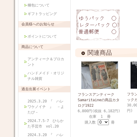
梱包について
ギフトラッピング
会員様へのお知らせ
ポイントについて
商品について
関連商品
アンティーク＆ブロカ
ント
ハンドメイド・オリジ
ナル雑貨
過去出展イベント
フラ
フランスアンティーク
ック
Samaritaineの商品カタ
2025.3.20 『 ハレ
30,0
ログ1922
ワケノイチ 』 －よ
円)
6,800円(税抜 6,182円)
たび－
在庫 1 冊
2024.7.5-7 ひらか
購入数
冊
た手芸市 vol.20
2024.3.20 『 ハレ