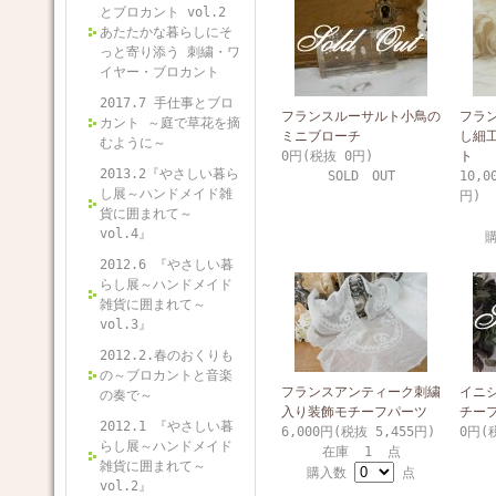
とブロカント vol.2
あたたかな暮らしにそ
っと寄り添う 刺繍・ワ
イヤー・ブロカント
2017.7 手仕事とブロ
フランスルーサルト小鳥の
フラ
カント ～庭で草花を摘
ミニブローチ
し細
むように～
0円(税抜 0円)
ト
2013.2『やさしい暮ら
SOLD OUT
10,0
し展～ハンドメイド雑
円)
貨に囲まれて～
vol.4』
2012.6 『やさしい暮
らし展～ハンドメイド
雑貨に囲まれて～
vol.3』
2012.2.春のおくりも
の～ブロカントと音楽
フランスアンティーク刺繍
イニ
の奏で～
入り装飾モチーフパーツ
チー
2012.1 『やさしい暮
6,000円(税抜 5,455円)
0円(
らし展～ハンドメイド
在庫 1 点
雑貨に囲まれて～
購入数
点
vol.2』