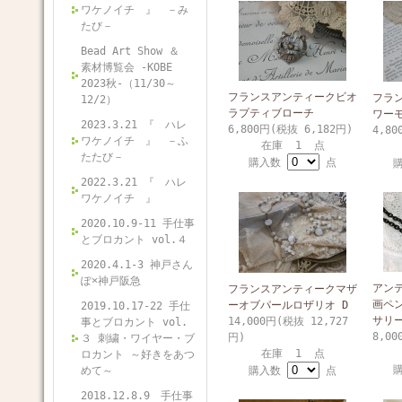
ワケノイチ 』 －み
たび－
Bead Art Show ＆
素材博覧会 -KOBE
2023秋-（11/30～
フランスアンティークビオ
フラ
12/2）
ラプティブローチ
ワー
2023.3.21 『 ハレ
6,800円(税抜 6,182円)
4,80
ワケノイチ 』 －ふ
在庫 1 点
たたび－
購入数
点
2022.3.21 『 ハレ
ワケノイチ 』
2020.10.9-11 手仕事
とブロカント vol.４
2020.4.1-3 神戸さん
ぽ×神戸阪急
アン
フランスアンティークマザ
画ペ
ーオブパールロザリオ D
2019.10.17-22 手仕
サリ
14,000円(税抜 12,727
事とブロカント vol.
8,00
円)
３ 刺繍・ワイヤー・ブ
在庫 1 点
ロカント ～好きをあつ
めて～
購入数
点
2018.12.8.9 手仕事