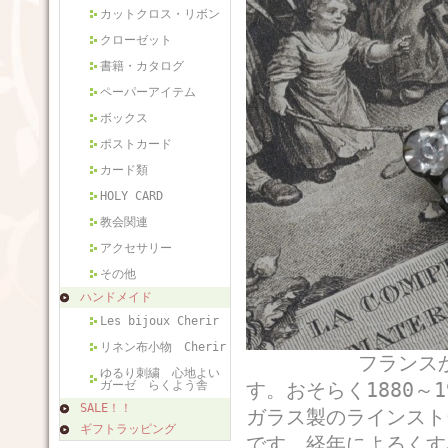
カットクロス・リボン
クローゼット
書籍・カタログ
ペーパーアイテム
ボックス
ポストカード
カード類
HOLY CARD
教会関連
アクセサリー
その他
ハンドメイド
Les bijoux Cherir
リネン布小物 Cherir
フランスから届い
ゆるり刺繍 心地よい
ガーゼ らくよう舎
す。おそらく1880～
SALE！！
ガラス製のラインスト
ギフトラッピング
です。経年によるくす