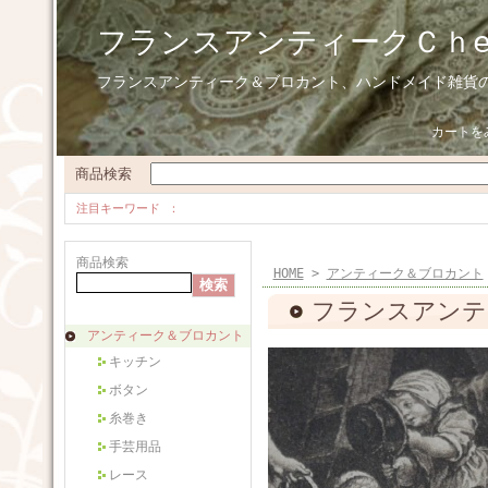
フランスアンティークＣｈ
フランスアンティーク＆ブロカント、ハンドメイド雑貨
カートを
商品検索
注目キーワード
商品検索
HOME
>
アンティーク＆ブロカント
フランスアンテ
アンティーク＆ブロカント
キッチン
ボタン
糸巻き
手芸用品
レース