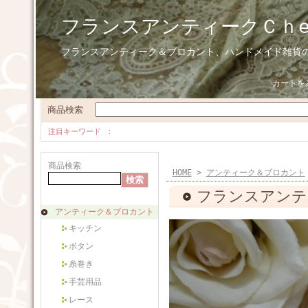
フランスアンティークＣｈ
フランスアンティーク＆ブロカント、ハンドメイド雑貨
カートを
商品検索
注目キーワード
商品検索
HOME
>
アンティーク＆ブロカント
フランスアンテ
アンティーク＆ブロカント
キッチン
ボタン
糸巻き
手芸用品
レース