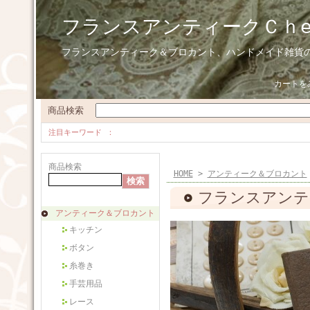
フランスアンティークＣｈ
フランスアンティーク＆ブロカント、ハンドメイド雑貨
カートを
商品検索
注目キーワード
商品検索
HOME
>
アンティーク＆ブロカント
フランスアンティー
アンティーク＆ブロカント
キッチン
ボタン
糸巻き
手芸用品
レース