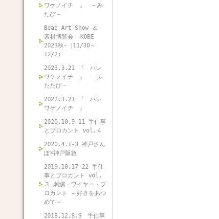
ワケノイチ 』 －み
たび－
Bead Art Show ＆
素材博覧会 -KOBE
2023秋-（11/30～
12/2）
2023.3.21 『 ハレ
ワケノイチ 』 －ふ
たたび－
2022.3.21 『 ハレ
ワケノイチ 』
2020.10.9-11 手仕事
とブロカント vol.４
2020.4.1-3 神戸さん
ぽ×神戸阪急
2019.10.17-22 手仕
事とブロカント vol.
３ 刺繍・ワイヤー・ブ
ロカント ～好きをあつ
めて～
2018.12.8.9 手仕事