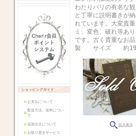
わたりパリの有名な観
と丁寧に説明書きが納
れています。大変貴重
ミ、変色、破れ等あり
です。古く貴重なお品
製 サイズ 約19.3c
ショッピングガイド
お支払について
配送方法、送料につい
て
追加注文について
拡大表示
お取り置きサービス