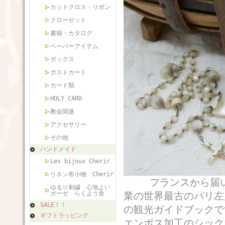
カットクロス・リボン
クローゼット
書籍・カタログ
ペーパーアイテム
ボックス
ポストカード
カード類
HOLY CARD
教会関連
アクセサリー
その他
ハンドメイド
Les bijoux Cherir
リネン布小物 Cherir
フランスから届いた
ゆるり刺繍 心地よい
ガーゼ らくよう舎
業の世界最古のパリ左
SALE！！
の観光ガイドブックで
ギフトラッピング
エンボス加工のシック