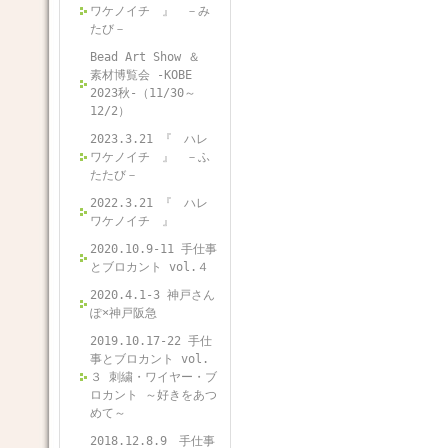
ワケノイチ 』 －み
たび－
Bead Art Show ＆
素材博覧会 -KOBE
2023秋-（11/30～
12/2）
2023.3.21 『 ハレ
ワケノイチ 』 －ふ
たたび－
2022.3.21 『 ハレ
ワケノイチ 』
2020.10.9-11 手仕事
とブロカント vol.４
2020.4.1-3 神戸さん
ぽ×神戸阪急
2019.10.17-22 手仕
事とブロカント vol.
３ 刺繍・ワイヤー・ブ
ロカント ～好きをあつ
めて～
2018.12.8.9 手仕事