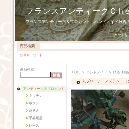
フランスアンティークＣｈ
フランスアンティーク＆ブロカント、ハンドメイド雑貨
カートを
商品検索
注目キーワード
商品検索
HOME
>
ハンドメイド
>
ゆるり刺
丸ブローチ スズラン （
アンティーク＆ブロカント
キッチン
ボタン
糸巻き
手芸用品
レース