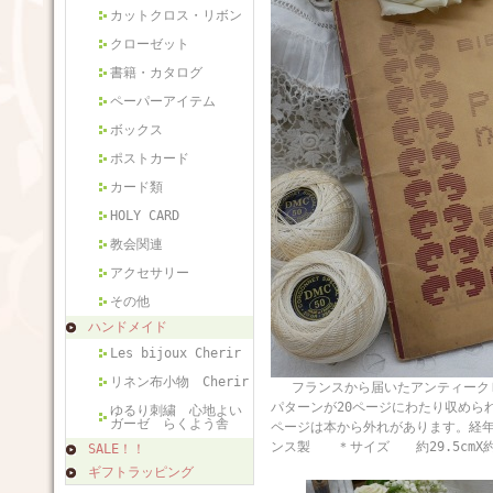
カットクロス・リボン
クローゼット
書籍・カタログ
ペーパーアイテム
ボックス
ポストカード
カード類
HOLY CARD
教会関連
アクセサリー
その他
ハンドメイド
Les bijoux Cherir
リネン布小物 Cherir
フランスから届いたアンティークＤ
パターンが20ページにわたり収めら
ゆるり刺繍 心地よい
ガーゼ らくよう舎
ページは本から外れがあります。経
ンス製 ＊サイズ 約29.5cmX約2
SALE！！
ギフトラッピング