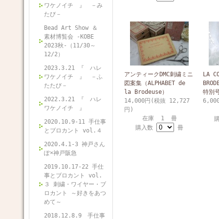
ワケノイチ 』 －み
たび－
Bead Art Show ＆
素材博覧会 -KOBE
2023秋-（11/30～
12/2）
2023.3.21 『 ハレ
アンティークDMC刺繍ミニ
LA C
ワケノイチ 』 －ふ
図案集（ALPHABET de
BRO
たたび－
la Brodeuse）
特別
2022.3.21 『 ハレ
14,000円(税抜 12,727
6,00
ワケノイチ 』
円)
在庫 1 冊
2020.10.9-11 手仕事
購入数
冊
とブロカント vol.４
2020.4.1-3 神戸さん
ぽ×神戸阪急
2019.10.17-22 手仕
事とブロカント vol.
３ 刺繍・ワイヤー・ブ
ロカント ～好きをあつ
めて～
2018.12.8.9 手仕事