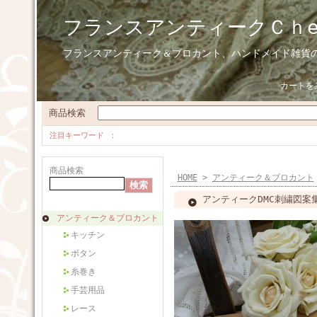
フランスアンティークＣｈ
フランスアンティーク＆ブロカント、ハンドメイド雑貨
カートを
商品検索
注目キーワード
商品検索
HOME
>
アンティーク＆ブロカント
アンティークDMC刺繍図案集（
アンティーク＆ブロカント
キッチン
ボタン
糸巻き
手芸用品
レース