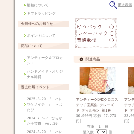
拡大表示
梱包について
ギフトラッピング
会員様へのお知らせ
ポイントについて
商品について
アンティーク＆ブロカ
関連商品
ント
ハンドメイド・オリジ
ナル雑貨
過去出展イベント
2025.3.20 『 ハレ
アンティークDMCクロスス
アンテ
ワケノイチ 』 －よ
テッチ図案集 テレーズ
テッ
たび－
ド ディルモン 第1巻
ド デ
30,000円(税抜 27,273
33,0
2024.7.5-7 ひらか
円)
円)
た手芸市 vol.20
在庫 1 冊
2024.3.20 『 ハレ
購入数
冊