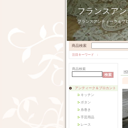
フランスアン
フランスアンティーク＆ブ
商品検索
注目キーワード
商品検索
HO
アンティーク＆ブロカント
キッチン
ボタン
糸巻き
手芸用品
レース