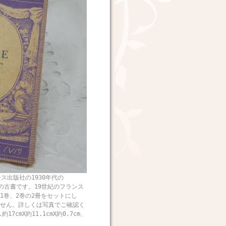
版社の1930年代の
装丁の古書です。19世紀のフランス
)」1巻、2巻の2冊をセットにし
せん。詳しくは写真でご確認く
X約11.1cmX約0.7cm、