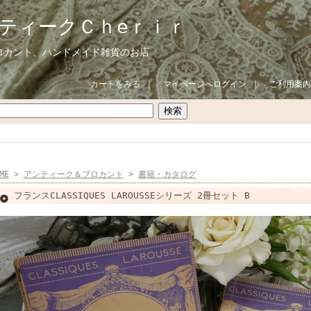
ティークＣｈeｒｉｒ
ロカント、ハンドメイド雑貨のお店
カートをみる
｜
マイページへログイン
｜
ご利用案内
ME
>
アンティーク＆ブロカント
>
書籍・カタログ
フランスCLASSIQUES LAROUSSEシリーズ 2冊セット B