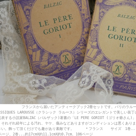
ランスから届いたアンティークブック2冊セットです。パリのラルース出
ASSIQUES LAROUSSE（クラシック ラルース）シリーズのエレガントで美しい
表する小説家BALZAC（バルザック)著書の「LE PERE GORIOT (ゴリオ爺さん
。それぞれ経年による汚れ、ヤケ、傷みなどありますがコンディションは悪くありま
さい。飾って頂くだけでも趣があり素敵です。 ＊フランス サイズ 1巻...約17cm
ページ、2巻...約17cmX約11.1cmX約0.7cm、106ページ