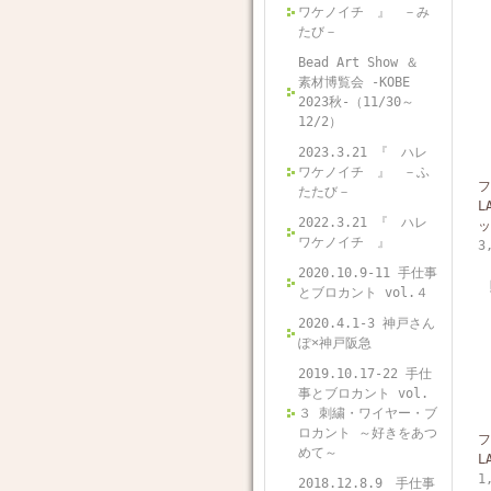
ワケノイチ 』 －み
たび－
Bead Art Show ＆
素材博覧会 -KOBE
2023秋-（11/30～
12/2）
2023.3.21 『 ハレ
ワケノイチ 』 －ふ
フ
たたび－
L
2022.3.21 『 ハレ
ッ
ワケノイチ 』
3
2020.10.9-11 手仕事
とブロカント vol.４
2020.4.1-3 神戸さん
ぽ×神戸阪急
2019.10.17-22 手仕
事とブロカント vol.
３ 刺繍・ワイヤー・ブ
ロカント ～好きをあつ
フ
めて～
L
1
2018.12.8.9 手仕事