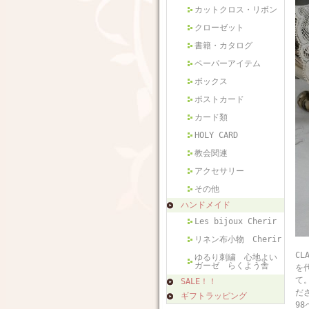
カットクロス・リボン
クローゼット
書籍・カタログ
ペーパーアイテム
ボックス
ポストカード
カード類
HOLY CARD
教会関連
アクセサリー
その他
ハンドメイド
Les bijoux Cherir
リネン布小物 Cherir
フ
CL
ゆるり刺繍 心地よい
ガーゼ らくよう舎
を代
て
SALE！！
だ
ギフトラッピング
98