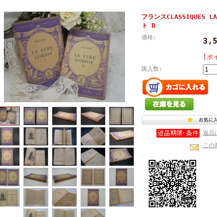
フランスCLASSIQUES L
ト B
価格:
3,
[ポ
購入数:
返品
この