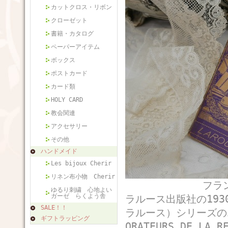
カットクロス・リボン
クローゼット
書籍・カタログ
ペーパーアイテム
ボックス
ポストカード
カード類
HOLY CARD
教会関連
アクセサリー
その他
ハンドメイド
Les bijoux Cherir
リネン布小物 Cherir
フランスから届
ゆるり刺繍 心地よい
ガーゼ らくよう舎
ラルース出版社の1930年
SALE！！
ラルース）シリーズの
ギフトラッピング
ORATEURS DE LA