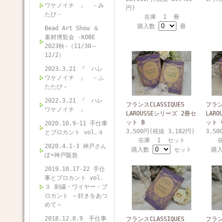
ワケノイチ 』 －み
円)
たび－
在庫 1 冊
購入数
冊
Bead Art Show ＆
素材博覧会 -KOBE
2023秋-（11/30～
12/2）
2023.3.21 『 ハレ
ワケノイチ 』 －ふ
たたび－
2022.3.21 『 ハレ
フランスCLASSIQUES
フラン
ワケノイチ 』
LAROUSSEシリーズ 2冊セ
LAR
ット B
ット 
2020.10.9-11 手仕事
3,500円(税抜 3,182円)
3,50
とブロカント vol.４
在庫 1 セット
2020.4.1-3 神戸さん
購入数
セット
購
ぽ×神戸阪急
2019.10.17-22 手仕
事とブロカント vol.
３ 刺繍・ワイヤー・ブ
ロカント ～好きをあつ
めて～
2018.12.8.9 手仕事
フランスCLASSIQUES
フラン