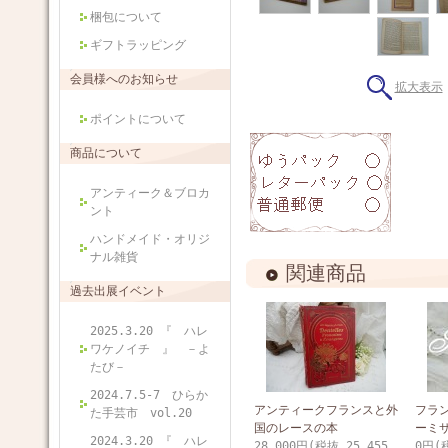
梱包について
ギフトラッピング
会員様へのお知らせ
拡大表示
ポイントについて
商品について
アンティーク＆ブロカ
ント
ハンドメイド・オリジ
ナル雑貨
関連商品
過去出展イベント
2025.3.20 『 ハレ
ワケノイチ 』 －よ
たび－
2024.7.5-7 ひらか
アンティークフランスと外
フラ
た手芸市 vol.20
国のレースの本
ーミ
2024.3.20 『 ハレ
28,000円(税抜 25,455
0円(