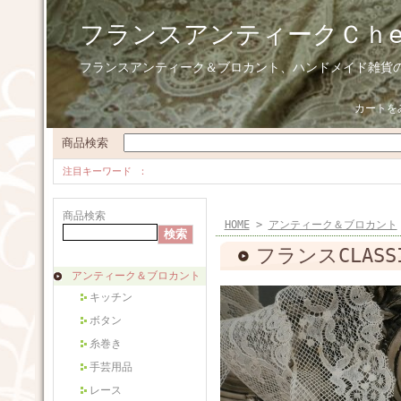
フランスアンティークＣｈ
フランスアンティーク＆ブロカント、ハンドメイド雑貨
カートを
商品検索
注目キーワード
商品検索
HOME
>
アンティーク＆ブロカント
フランスCLASSI
アンティーク＆ブロカント
キッチン
ボタン
糸巻き
手芸用品
レース