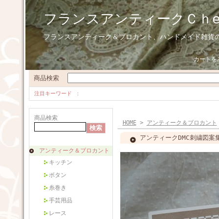
フランスアンティークＣｈ
フランスアンティーク＆ブロカント、ハンドメイド雑貨
カートを
商品検索
注目キーワード
商品検索
HOME
>
アンティーク＆ブロカント
アンティークDMC刺繍図案
アンティーク＆ブロカント
キッチン
ボタン
糸巻き
手芸用品
レース