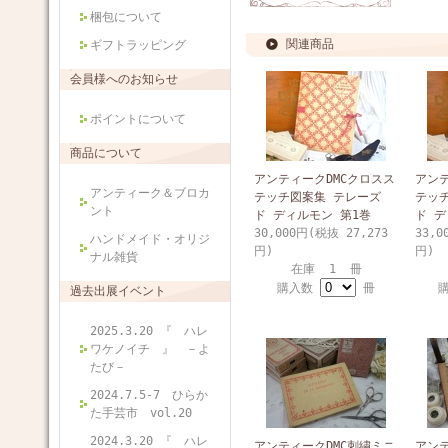
梱包について
関連商品
ギフトラッピング
会員様へのお知らせ
ポイントについて
商品について
アンティークDMCクロスス
アンテ
アンティーク＆ブロカ
テッチ図案集 テレーズ
テッ
ント
ド ディルモン 第1巻
ド デ
30,000円(税抜 27,273
33,0
ハンドメイド・オリジ
円)
円)
ナル雑貨
在庫 1 冊
購入数
冊
過去出展イベント
2025.3.20 『 ハレ
ワケノイチ 』 －よ
たび－
2024.7.5-7 ひらか
た手芸市 vol.20
2024.3.20 『 ハレ
アンティークDMC刺繍ミニ
アンテ