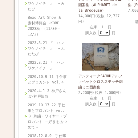
ワケノイチ 』 －み
図案集（ALPHABET de
集（PO
たび－
la Brodeuse）
7,00
14,000円(税抜 12,727
Bead Art Show ＆
円)
素材博覧会 -KOBE
在庫 1 冊
2023秋-（11/30～
購入数
冊
12/2）
2023.3.21 『 ハレ
ワケノイチ 』 －ふ
たたび－
2022.3.21 『 ハレ
ワケノイチ 』
アンティークSAJOUアルフ
2020.10.9-11 手仕事
ァベットクロスステッチ刺
とブロカント vol.４
繍ミニ図案集
2020.4.1-3 神戸さん
2,200円(税抜 2,000円)
ぽ×神戸阪急
在庫 1 冊
購入数
冊
2019.10.17-22 手仕
事とブロカント vol.
３ 刺繍・ワイヤー・ブ
ロカント ～好きをあつ
めて～
2018.12.8.9 手仕事