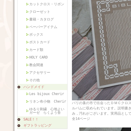
カットクロス・リボン
クローゼット
書籍・カタログ
ペーパーアイテム
ボックス
ポストカード
カード類
HOLY CARD
教会関連
アクセサリー
その他
ハンドメイド
Les bijoux Cherir
リネン布小物 Cherir
パリの蚤の市で出会ったＤＭＣクロス
ルバムに収められています。説明書
ゆるり刺繍 心地よい
ガーゼ らくよう舎
み，汚れがございます。実用品として
全14ページ
SALE！！
ギフトラッピング