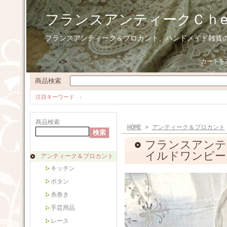
フランスアンティークＣｈ
フランスアンティーク＆ブロカント、ハンドメイド雑貨
カートを
商品検索
注目キーワード
商品検索
HOME
>
アンティーク＆ブロカント
フランスアンテ
イルドワンピー
アンティーク＆ブロカント
キッチン
ボタン
糸巻き
手芸用品
レース