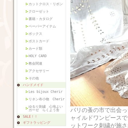
カットクロス・リボン
クローゼット
書籍・カタログ
ペーパーアイテム
ボックス
ポストカード
カード類
HOLY CARD
教会関連
アクセサリー
その他
ハンドメイド
Les bijoux Cherir
リネン布小物 Cherir
ゆるり刺繍 心地よい
パリの蚤の市で出会っ
ガーゼ らくよう舎
ャイルドワンピースで
SALE！！
ギフトラッピング
ットワーク刺繍が施さ