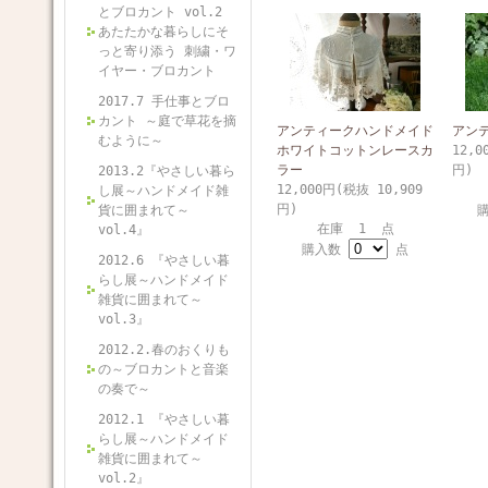
とブロカント vol.2
あたたかな暮らしにそ
っと寄り添う 刺繍・ワ
イヤー・ブロカント
2017.7 手仕事とブロ
カント ～庭で草花を摘
アンティークハンドメイド
アン
むように～
ホワイトコットンレースカ
12,0
ラー
円)
2013.2『やさしい暮ら
12,000円(税抜 10,909
し展～ハンドメイド雑
円)
貨に囲まれて～
在庫 1 点
vol.4』
購入数
点
2012.6 『やさしい暮
らし展～ハンドメイド
雑貨に囲まれて～
vol.3』
2012.2.春のおくりも
の～ブロカントと音楽
の奏で～
2012.1 『やさしい暮
らし展～ハンドメイド
雑貨に囲まれて～
vol.2』