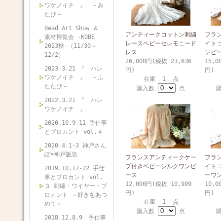
ワケノイチ 』 －み
たび－
Bead Art Show ＆
アンティークコットン刺繍
フラ
素材博覧会 -KOBE
レースベビーセレモニード
イト
2023秋-（11/30～
レス
ンピ
12/2）
26,000円(税抜 23,636
15,0
2023.3.21 『 ハレ
円)
円)
ワケノイチ 』 －ふ
在庫 1 点
たたび－
購入数
点
2022.3.21 『 ハレ
ワケノイチ 』
2020.10.9-11 手仕事
とブロカント vol.４
2020.4.1-3 神戸さん
ぽ×神戸阪急
フランスアンティークケー
フラ
プ付きベビーシルクワンピ
イト
2019.10.17-22 手仕
ース
ーワ
事とブロカント vol.
12,000円(税抜 10,909
10,0
３ 刺繍・ワイヤー・ブ
円)
円)
ロカント ～好きをあつ
在庫 1 点
めて～
購入数
点
2018.12.8.9 手仕事