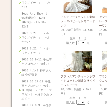
ワケノイチ 』 －み
たび－
Bead Art Show ＆
アンティークコットン刺繍
アン
素材博覧会 -KOBE
レースベビーセレモニード
レー
2023秋-（11/30～
レス
ーワ
12/2）
26,000円(税抜 23,636
14,0
2023.3.21 『 ハレ
円)
円)
ワケノイチ 』 －ふ
在庫 1 点
たたび－
購入数
点
2022.3.21 『 ハレ
ワケノイチ 』
2020.10.9-11 手仕事
とブロカント vol.４
2020.4.1-3 神戸さん
ぽ×神戸阪急
フランスアンティークホワ
フラ
イトコットン刺繍入りベビ
クコ
2019.10.17-22 手仕
ーワンピース
ス
事とブロカント vol.
10,000円(税抜 9,091
10,0
３ 刺繍・ワイヤー・ブ
円)
円)
ロカント ～好きをあつ
在庫 1 点
めて～
購入数
点
2018.12.8.9 手仕事