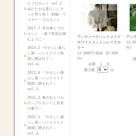
とブロカント vol.2
あたたかな暮らしにそ
っと寄り添う 刺繍・ワ
イヤー・ブロカント
2017.7 手仕事とブロ
カント ～庭で草花を摘
アンティークハンドメイド
アン
むように～
ホワイトコットンレースカ
12,0
2013.2『やさしい暮ら
ラー
円)
し展～ハンドメイド雑
12,000円(税抜 10,909
貨に囲まれて～
円)
vol.4』
在庫 1 点
購入数
点
2012.6 『やさしい暮
らし展～ハンドメイド
雑貨に囲まれて～
vol.3』
2012.2.春のおくりも
の～ブロカントと音楽
の奏で～
2012.1 『やさしい暮
らし展～ハンドメイド
雑貨に囲まれて～
vol.2』