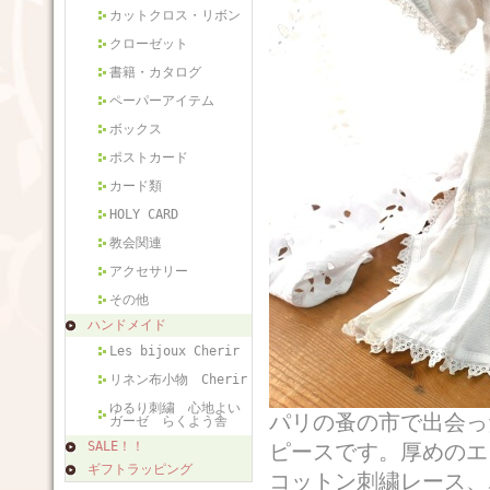
カットクロス・リボン
クローゼット
書籍・カタログ
ペーパーアイテム
ボックス
ポストカード
カード類
HOLY CARD
教会関連
アクセサリー
その他
ハンドメイド
Les bijoux Cherir
リネン布小物 Cherir
ゆるり刺繍 心地よい
パリの蚤の市で出会っ
ガーゼ らくよう舎
SALE！！
ピースです。厚めのエ
ギフトラッピング
コットン刺繍レース、