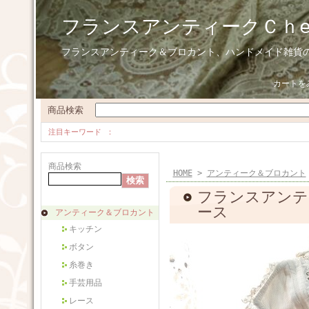
フランスアンティークＣｈ
フランスアンティーク＆ブロカント、ハンドメイド雑貨
カートを
商品検索
注目キーワード
商品検索
HOME
>
アンティーク＆ブロカント
フランスアンテ
ース
アンティーク＆ブロカント
キッチン
ボタン
糸巻き
手芸用品
レース