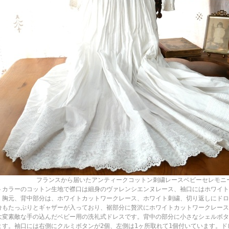
ランスから届いたアンティークコットン刺繍レースベビーセレモニードレ
トカラーのコットン生地で襟口は細身のヴァレンシエンヌレース、袖口にはホワイト
、胸元、背中部分は、ホワイトカットワークレース、ホワイト刺繍、切り返しにドロ
分もたっぷりとギャザーが入っており、裾部分に贅沢にホワイトカットワークレース
大変素敵な手の込んだベビー用の洗礼式ドレスです。背中の部分に小さなシェルボタ
ます。袖口には右側にクルミボタンが2個、左側は1ヶ所取れて1個付いています。