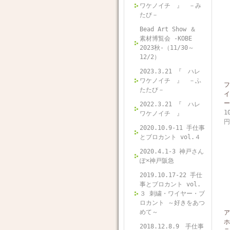
ワケノイチ 』 －み
たび－
Bead Art Show ＆
素材博覧会 -KOBE
2023秋-（11/30～
12/2）
2023.3.21 『 ハレ
ワケノイチ 』 －ふ
フ
たたび－
イ
ー
2022.3.21 『 ハレ
1
ワケノイチ 』
円
2020.10.9-11 手仕事
とブロカント vol.４
2020.4.1-3 神戸さん
ぽ×神戸阪急
2019.10.17-22 手仕
事とブロカント vol.
３ 刺繍・ワイヤー・ブ
ロカント ～好きをあつ
めて～
ア
ホ
2018.12.8.9 手仕事