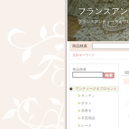
フランスアン
フランスアンティーク＆ブ
商品検索
注目キーワード
商品検索
HO
アンティーク＆ブロカント
キッチン
ボタン
糸巻き
手芸用品
レース