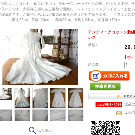
、裾にも小さな汚れ、袖口にほつれ、裾レースに一ヶ所生地の裂けがありますが、全
は良い方です。大変存在感のある清楚で素敵なドレスですディスプレイとしてお使い
洗濯済みです。ご希望があれば追加の画像をお送りさせて頂きます。 ＊フランス
・・・着丈80cm、肩幅 20cm、 身幅23cm、首周り24cm、袖口周り13cm
アンティークコットン刺繍
レス
価格:
26
[ポイ
購入数:
返品
この
拡大表示