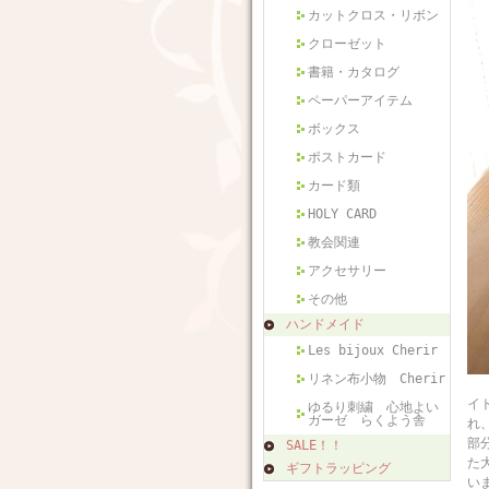
カットクロス・リボン
クローゼット
書籍・カタログ
ペーパーアイテム
ボックス
ポストカード
カード類
HOLY CARD
教会関連
アクセサリー
その他
ハンドメイド
Les bijoux Cherir
リネン布小物 Cherir
フ
イ
ゆるり刺繍 心地よい
ガーゼ らくよう舎
れ
部
SALE！！
た
ギフトラッピング
い