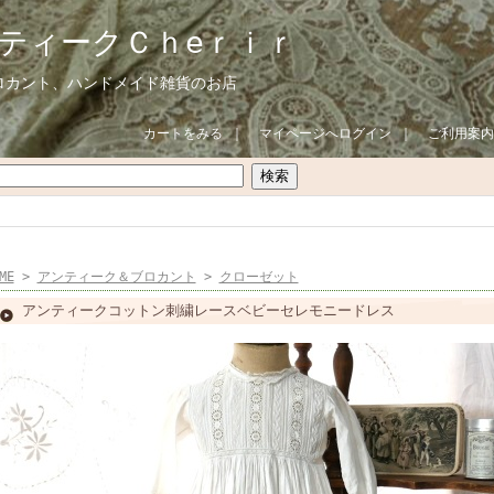
ティークＣｈeｒｉｒ
ロカント、ハンドメイド雑貨のお店
カートをみる
｜
マイページへログイン
｜
ご利用案内
ME
>
アンティーク＆ブロカント
>
クローゼット
アンティークコットン刺繍レースベビーセレモニードレス