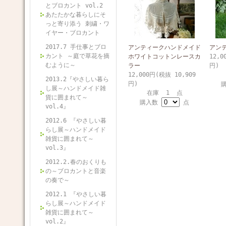
とブロカント vol.2
あたたかな暮らしにそ
っと寄り添う 刺繍・ワ
イヤー・ブロカント
2017.7 手仕事とブロ
アンティークハンドメイド
アン
カント ～庭で草花を摘
ホワイトコットンレースカ
12,0
むように～
ラー
円)
12,000円(税抜 10,909
2013.2『やさしい暮ら
円)
し展～ハンドメイド雑
在庫 1 点
貨に囲まれて～
購入数
点
vol.4』
2012.6 『やさしい暮
らし展～ハンドメイド
雑貨に囲まれて～
vol.3』
2012.2.春のおくりも
の～ブロカントと音楽
の奏で～
2012.1 『やさしい暮
らし展～ハンドメイド
雑貨に囲まれて～
vol.2』