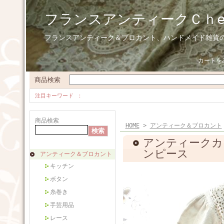
フランスアンティークＣｈ
フランスアンティーク＆ブロカント、ハンドメイド雑貨
カートを
商品検索
注目キーワード
商品検索
HOME
>
アンティーク＆ブロカント
アンティークカ
ンピース
アンティーク＆ブロカント
キッチン
ボタン
糸巻き
手芸用品
レース