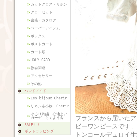
カットクロス・リボン
クローゼット
書籍・カタログ
ペーパーアイテム
ボックス
ポストカード
カード類
HOLY CARD
教会関連
アクセサリー
その他
ハンドメイド
Les bijoux Cherir
リネン布小物 Cherir
ゆるり刺繍 心地よい
フランスから届いたア
ガーゼ らくよう舎
SALE！！
ビーワンピースです。1
ギフトラッピング
トンコールデュロイ生