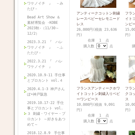
ワケノイチ 』 －み
たび－
アンティークコットン刺繍
フラ
Bead Art Show ＆
レースベビーセレモニード
イト
素材博覧会 -KOBE
レス
ンピ
2023秋-（11/30～
26,000円(税抜 23,636
15,0
12/2）
円)
円)
在庫 1 点
2023.3.21 『 ハレ
購入数
点
ワケノイチ 』 －ふ
たたび－
2022.3.21 『 ハレ
ワケノイチ 』
2020.10.9-11 手仕事
とブロカント vol.４
フランスアンティークホワ
フラ
2020.4.1-3 神戸さん
イトコットン刺繍入りベビ
クコ
ぽ×神戸阪急
ーワンピース
ス
2019.10.17-22 手仕
10,000円(税抜 9,091
10,0
事とブロカント vol.
円)
円)
３ 刺繍・ワイヤー・ブ
在庫 1 点
ロカント ～好きをあつ
購入数
点
めて～
2018.12.8.9 手仕事