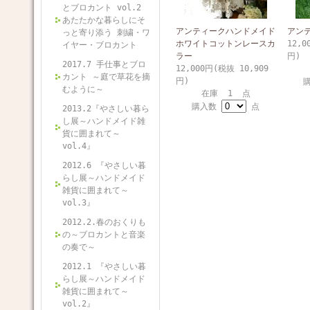
とブロカント vol.2
あたたかな暮らしにそ
アンティークハンドメイド
アン
っと寄り添う 刺繍・ワ
ホワイトコットンレースカ
12,0
イヤー・ブロカント
ラー
円)
2017.7 手仕事とブロ
12,000円(税抜 10,909
カント ～庭で草花を摘
円)
むように～
在庫 1 点
購入数
点
2013.2『やさしい暮ら
し展～ハンドメイド雑
貨に囲まれて～
vol.4』
2012.6 『やさしい暮
らし展～ハンドメイド
雑貨に囲まれて～
vol.3』
2012.2.春のおくりも
の～ブロカントと音楽
の奏で～
2012.1 『やさしい暮
らし展～ハンドメイド
雑貨に囲まれて～
vol.2』