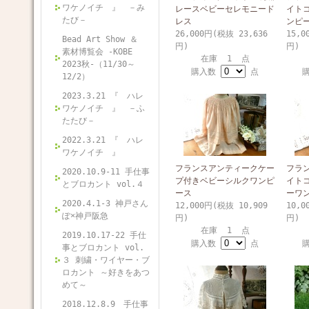
ワケノイチ 』 －み
レースベビーセレモニード
イト
たび－
レス
ンピ
26,000円(税抜 23,636
15,0
Bead Art Show ＆
円)
円)
素材博覧会 -KOBE
在庫 1 点
2023秋-（11/30～
購入数
点
12/2）
2023.3.21 『 ハレ
ワケノイチ 』 －ふ
たたび－
2022.3.21 『 ハレ
ワケノイチ 』
フランスアンティークケー
フラ
2020.10.9-11 手仕事
プ付きベビーシルクワンピ
イト
とブロカント vol.４
ース
ーワ
2020.4.1-3 神戸さん
12,000円(税抜 10,909
10,0
ぽ×神戸阪急
円)
円)
在庫 1 点
2019.10.17-22 手仕
購入数
点
事とブロカント vol.
３ 刺繍・ワイヤー・ブ
ロカント ～好きをあつ
めて～
2018.12.8.9 手仕事