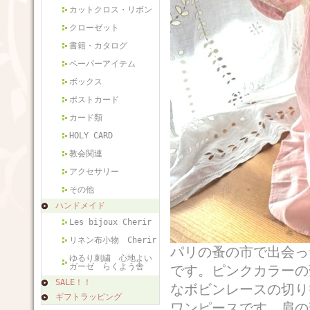
カットクロス・リボン
クローゼット
書籍・カタログ
ペーパーアイテム
ボックス
ポストカード
カード類
HOLY CARD
教会関連
アクセサリー
その他
ハンドメイド
Les bijoux Cherir
リネン布小物 Cherir
パリの蚤の市で出会っ
ゆるり刺繍 心地よい
ガーゼ らくよう舎
です。ピンクカラーの
SALE！！
なボビンレースの切り
ギフトラッピング
ワンピースです。肩の